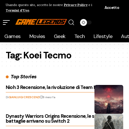
Usando questo sito, accetto le nostre
Privacy Policy
e i
Accetto
Termini d'Uso
.
Games
Movies
Geek
Tech
Lifestyle
Au
Tag:
Koei Tecmo
Top Stories
Nioh 3 Recensione, la rivoluzione di Team Ninja
Di
GIANLUIGI CRESCENZI
6 mesi fa
Dynasty Warriors Origins Recensione, le storiche
battaglie arrivano su Switch 2