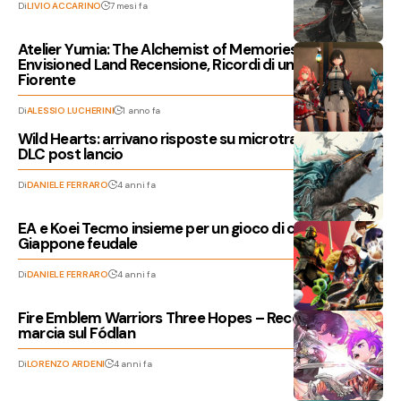
Di
LIVIO ACCARINO
7 mesi fa
Atelier Yumia: The Alchemist of Memories & the
Envisioned Land Recensione, Ricordi di un Impero
Fiorente
Di
ALESSIO LUCHERINI
1 anno fa
Wild Hearts: arrivano risposte su microtransazioni e
DLC post lancio
Di
DANIELE FERRARO
4 anni fa
EA e Koei Tecmo insieme per un gioco di caccia nel
Giappone feudale
Di
DANIELE FERRARO
4 anni fa
Fire Emblem Warriors Three Hopes – Recensione, la
marcia sul Fódlan
Di
LORENZO ARDENI
4 anni fa