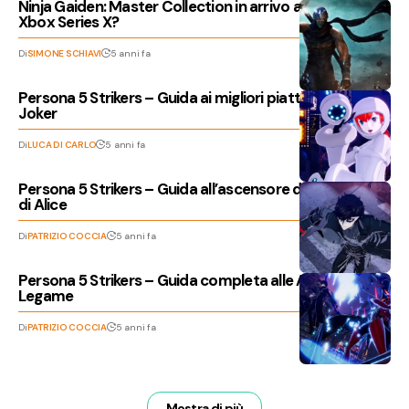
Ninja Gaiden: Master Collection in arrivo a 120 FPS su
Xbox Series X?
Di
SIMONE SCHIAVI
5 anni fa
Persona 5 Strikers – Guida ai migliori piatti culinari di
Joker
Di
LUCA DI CARLO
5 anni fa
Persona 5 Strikers – Guida all’ascensore della Prigione
di Alice
Di
PATRIZIO COCCIA
5 anni fa
Persona 5 Strikers – Guida completa alle Abilità
Legame
Di
PATRIZIO COCCIA
5 anni fa
Mostra di più