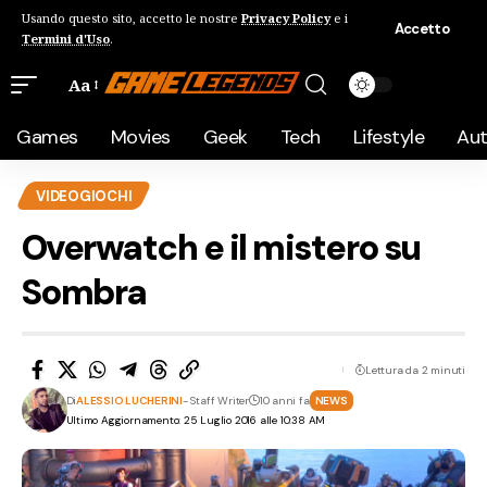
Usando questo sito, accetto le nostre
Privacy Policy
e i
Accetto
Termini d'Uso
.
Aa
Games
Movies
Geek
Tech
Lifestyle
Au
VIDEOGIOCHI
Overwatch e il mistero su
Sombra
Lettura da 2 minuti
Di
ALESSIO LUCHERINI
- Staff Writer
10 anni fa
NEWS
Ultimo Aggiornamento: 25 Luglio 2016 alle 10:38 AM