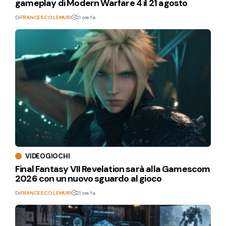
gameplay di Modern Warfare 4 il 21 agosto
Di
FRANCESCO LEMURI
21 ore fa
VIDEOGIOCHI
Final Fantasy VII Revelation sarà alla Gamescom
2026 con un nuovo sguardo al gioco
Di
FRANCESCO LEMURI
21 ore fa