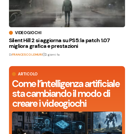
VIDEOGIOCHI
Silent Hill 2 si aggiorna su PS5: la patch 1.07
migliora grafica e prestazioni
Di
FRANCESCO LEMURI
2 giorni fa
ARTICOLO
Come l’intelligenza artificiale
sta cambiando il modo di
creare i videogiochi