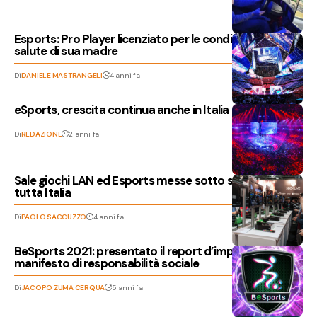
Esports: Pro Player licenziato per le condizioni di
salute di sua madre
Di
DANIELE MASTRANGELI
4 anni fa
eSports, crescita continua anche in Italia
Di
REDAZIONE
2 anni fa
Sale giochi LAN ed Esports messe sotto sequestro in
tutta Italia
Di
PAOLO SACCUZZO
4 anni fa
BeSports 2021: presentato il report d’impatto e il
manifesto di responsabilità sociale
Di
JACOPO ZUMA CERQUA
5 anni fa