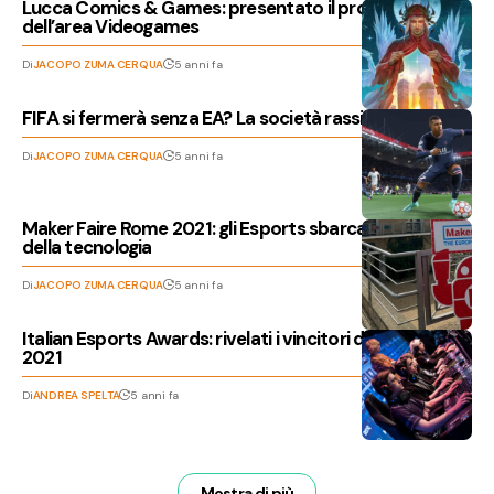
Lucca Comics & Games: presentato il programma
dell’area Videogames
Di
JACOPO ZUMA CERQUA
5 anni fa
FIFA si fermerà senza EA? La società rassicura i fan
Di
JACOPO ZUMA CERQUA
5 anni fa
Maker Faire Rome 2021: gli Esports sbarcano alla fiera
della tecnologia
Di
JACOPO ZUMA CERQUA
5 anni fa
Italian Esports Awards: rivelati i vincitori dell’edizione
2021
Di
ANDREA SPELTA
5 anni fa
Mostra di più