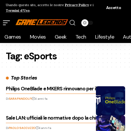
Usando questo sito, accetto le nostre
Privacy Policy
e i
Accetto
Termini d'Uso
.
Games
Movies
Geek
Tech
Lifestyle
Au
Tag:
eSports
Top Stories
Philips OneBlade e MKERS rinnovano per il 2023
Di
SARA PANDOLFI
4 anni fa
Sale LAN: ufficiali le normative dopo la chiusura
Di
PAOLO SACCUZZO
4 anni fa