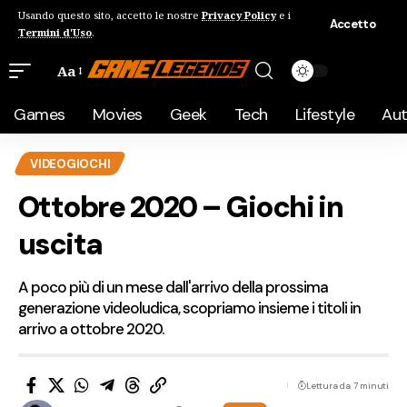
Usando questo sito, accetto le nostre
Privacy Policy
e i
Accetto
Termini d'Uso
.
Aa
Games
Movies
Geek
Tech
Lifestyle
Au
VIDEOGIOCHI
Ottobre 2020 – Giochi in
uscita
A poco più di un mese dall'arrivo della prossima
generazione videoludica, scopriamo insieme i titoli in
arrivo a ottobre 2020.
Lettura da 7 minuti