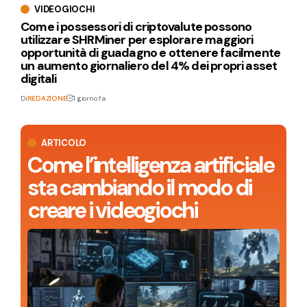
VIDEOGIOCHI
Come i possessori di criptovalute possono
utilizzare SHRMiner per esplorare maggiori
opportunità di guadagno e ottenere facilmente
un aumento giornaliero del 4% dei propri asset
digitali
Di
REDAZIONE
1 giorno fa
ARTICOLO
Come l’intelligenza artificiale
sta cambiando il modo di
creare i videogiochi