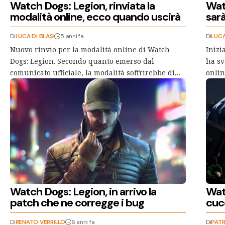
Watch Dogs: Legion, rinviata la
Wat
modalità online, ecco quando uscirà
sarà
Di
LUCA DI BLASI
5 anni fa
Di
LUCA
Nuovo rinvio per la modalità online di Watch
Inizi
Dogs: Legion. Secondo quanto emerso dal
ha sv
comunicato ufficiale, la modalità soffrirebbe di…
onlin
Watch Dogs: Legion, in arrivo la
Watc
patch che ne corregge i bug
cuc
Di
RENATO VERRILLO
6 anni fa
Di
PATR