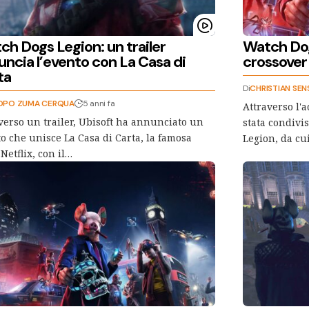
ch Dogs Legion: un trailer
Watch Dogs
uncia l’evento con La Casa di
crossover
ta
Di
CHRISTIAN SEN
OPO ZUMA CERQUA
5 anni fa
Attraverso l'a
verso un trailer, Ubisoft ha annunciato un
stata condivi
o che unisce La Casa di Carta, la famosa
Legion, da c
 Netflix, con il…