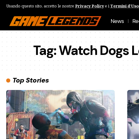
Usando questo sito, accetto le nostre
Privacy Policy
e i
Termini d'Uso
News
Re
Tag:
Watch Dogs L
Top Stories