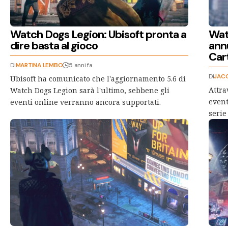
Watch Dogs Legion: Ubisoft pronta a
Wat
dire basta al gioco
ann
Car
Di
MARTINA LEMBO
5 anni fa
Di
JAC
Ubisoft ha comunicato che l'aggiornamento 5.6 di
Attra
Watch Dogs Legion sarà l'ultimo, sebbene gli
event
eventi online verranno ancora supportati.
serie