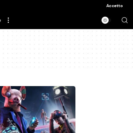
Accetto
e