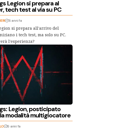
s Legion si prepara al
r, tech test al via su PC
ERI
6 anni fa
gion si prepara all'arrivo del
niziano i tech test, ma solo su PC.
erà l'esperienza?
s: Legion, posticipato
ella modalità multigiocatore
LLO
6 anni fa