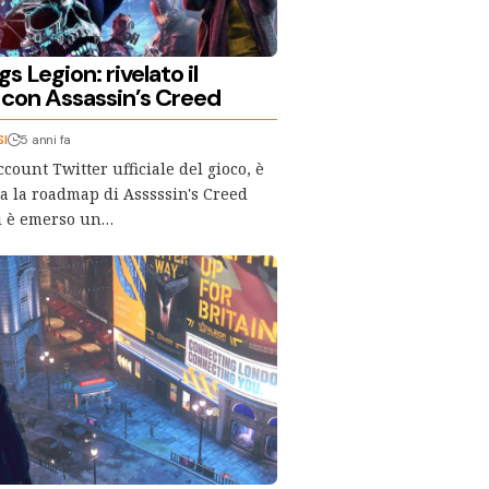
 Legion: rivelato il
 con Assassin’s Creed
SI
5 anni fa
ccount Twitter ufficiale del gioco, è
sa la roadmap di Asssssin's Creed
ui è emerso un…