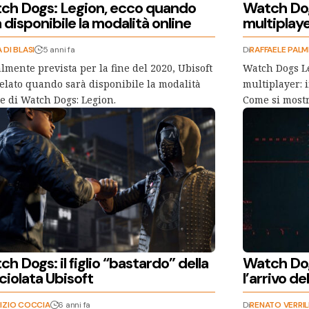
ch Dogs: Legion, ecco quando
Watch Dog
 disponibile la modalità online
multiplaye
 DI BLASI
5 anni fa
Di
RAFFAELE PALMI
almente prevista per la fine del 2020, Ubisoft
Watch Dogs Le
elato quando sarà disponibile la modalità
multiplayer: i
e di Watch Dogs: Legion.
Come si mostr
h Dogs: il figlio “bastardo” della
Watch Dog
ciolata Ubisoft
l’arrivo d
IZIO COCCIA
6 anni fa
Di
RENATO VERRI