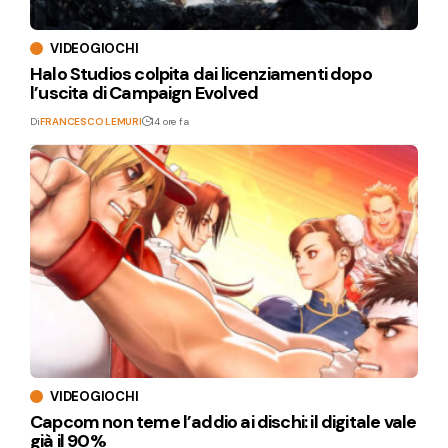
VIDEOGIOCHI
Halo Studios colpita dai licenziamenti dopo
l’uscita di Campaign Evolved
Di
FRANCESCO LEMURI
14 ore fa
VIDEOGIOCHI
Capcom non teme l’addio ai dischi: il digitale vale
già il 90%