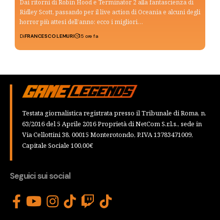
Dai ritorni di Robin Hood e Terminator 2 alla fantascienza di
Ridley Scott, passando per il live action di Oceania e alcuni degli
horror più attesi dell’anno: ecco i migliori…
Di
FRANCESCO LEMURI
15 ore fa
Testata giornalistica registrata presso il Tribunale di Roma, n.
63/2016 del 5 Aprile 2016 Proprietà di NetCom S.r.l.s., sede in
Via Cellottini 38, 00015 Monterotondo, P.IVA 13783471009,
Capitale Sociale 100,00€
Seguici sui social