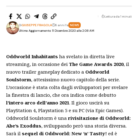
Lettura da 1 minuti
Di
GIUSEPPE FRAGOLA
6 anni fa
NEWS
Ultimo Aggiornamento: 11 Dicembre 2020 alle 2:08 AM
Oddworld Inhabitants
ha svelato in diretta live
streaming, in occasione dei
The Game Awards 2020
, il
nuovo trailer gameplay dedicato a
Oddworld
Soulstorm
, attesissimo nuovo capitolo della serie.
L’occasione è stata colta dagli sviluppatori per svelare
la finestra di lancio, che ora indica come debutto
l’intero arco dell’anno 2021
. Il gioco uscirà su
PlayStation 4, Playstation 5 e su PC (via Epic Games).
Oddworld Soulstorm è una
rivisitazione di Oddworld:
Abe’s Exoddus
, sviluppando però una storia diversa.
Sarà il
sequel di Oddworld: New ‘n’ Tastty!
ed è