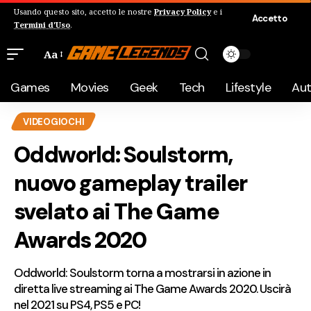
Usando questo sito, accetto le nostre
Privacy Policy
e i
Accetto
Termini d'Uso
.
Aa
Games
Movies
Geek
Tech
Lifestyle
Au
VIDEOGIOCHI
Oddworld: Soulstorm,
nuovo gameplay trailer
svelato ai The Game
Awards 2020
Oddworld: Soulstorm torna a mostrarsi in azione in
diretta live streaming ai The Game Awards 2020. Uscirà
nel 2021 su PS4, PS5 e PC!