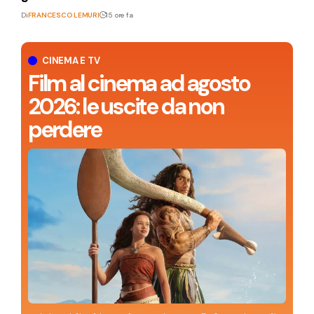
Di
FRANCESCO LEMURI
15 ore fa
CINEMA E TV
Film al cinema ad agosto
2026: le uscite da non
perdere