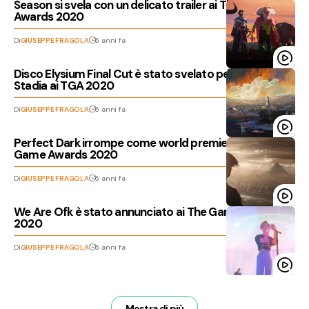
Season si svela con un delicato trailer ai The Game
Awards 2020
Di
GIUSEPPE FRAGOLA
6 anni fa
Disco Elysium Final Cut è stato svelato per console e
Stadia ai TGA 2020
Di
GIUSEPPE FRAGOLA
6 anni fa
Perfect Dark irrompe come world premiere ai The
Game Awards 2020
Di
GIUSEPPE FRAGOLA
6 anni fa
We Are Ofk è stato annunciato ai The Game Awards
2020
Di
GIUSEPPE FRAGOLA
6 anni fa
Mostra di più