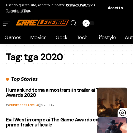
Usando questo sito, accetto le nostre
Privacy Policy
e i
Accetto
Termini d'Uso
.
Games
Movies
Geek
Tech
Lifestyle
Au
Tag:
tga 2020
Top Stories
Humankind torna a mostrarsi in trailer ai The Game
Awards 2020
Di
GIUSEPPE FRAGOLA
6 anni fa
Evil West irrompe ai The Game Awards con il suo
primo trailer ufficiale