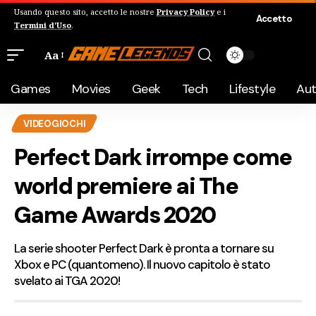
Usando questo sito, accetto le nostre
Privacy Policy
e i
Accetto
Termini d'Uso
.
Aa
Games
Movies
Geek
Tech
Lifestyle
Au
VIDEOGIOCHI
Perfect Dark irrompe come
world premiere ai The
Game Awards 2020
La serie shooter Perfect Dark è pronta a tornare su
Xbox e PC (quantomeno). Il nuovo capitolo è stato
svelato ai TGA 2020!