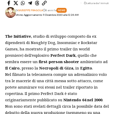
Lettura da 1 minuti
Di
GIUSEPPE FRAGOLA
6 anni fa
NEWS
Ultimo Aggiornamento: 11 Dicembre 2020 alle 12:28 AM
The Initiative
, studio di sviluppo composto da ex
dipendenti di Naughty Dog, Insomniac e Rockstar
Games, ha mostrato il primo trailer (in world
premiere) dell’esplosivo
Perfect Dark
, quello che
sembra essere un
first-person shooter
ambientato ad
Il Cairo
, presso la
Necropoli di Giza
, in
Egitto
.
Nel filmato la telecamera compie un adrenalinico volo
tra le macerie di una città messa sotto attacco, come
potete ammirare voi stessi nel trailer riportato in
copertina. Il primo Perfect Dark è stato
originariamente pubblicato su
Nintendo 64 nel 2000
.
Non sono stati svelati dettagli circa la possibile data del
debutto della nuova produzione (nemmeno su una