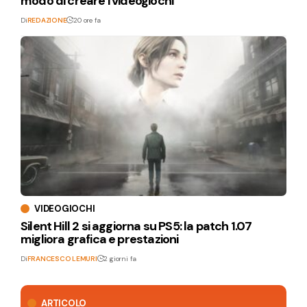
modo di creare i videogiochi
Di
REDAZIONE
20 ore fa
VIDEOGIOCHI
Silent Hill 2 si aggiorna su PS5: la patch 1.07
migliora grafica e prestazioni
Di
FRANCESCO LEMURI
2 giorni fa
ARTICOLO