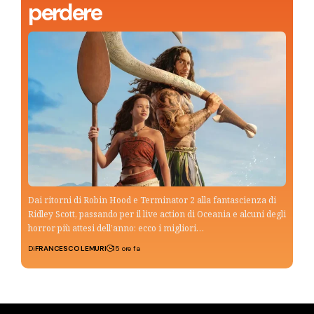
perdere
Dai ritorni di Robin Hood e Terminator 2 alla fantascienza di
Ridley Scott, passando per il live action di Oceania e alcuni degli
horror più attesi dell’anno: ecco i migliori…
Di
FRANCESCO LEMURI
15 ore fa