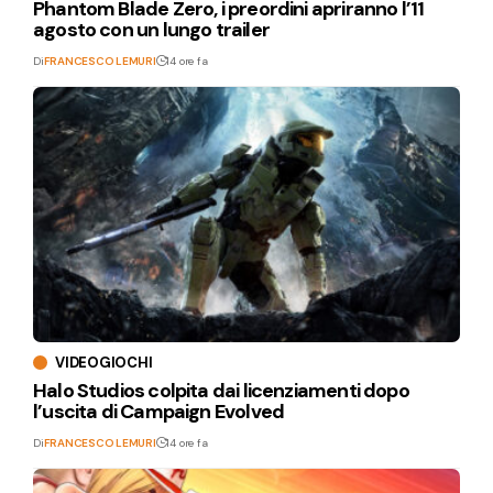
Phantom Blade Zero, i preordini apriranno l’11
agosto con un lungo trailer
Di
FRANCESCO LEMURI
14 ore fa
VIDEOGIOCHI
Halo Studios colpita dai licenziamenti dopo
l’uscita di Campaign Evolved
Di
FRANCESCO LEMURI
14 ore fa