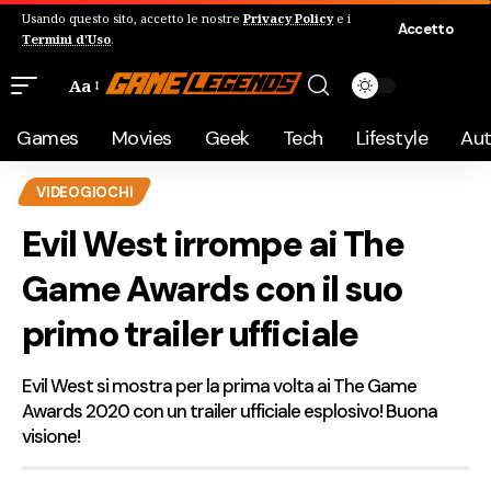
Usando questo sito, accetto le nostre
Privacy Policy
e i
Accetto
Termini d'Uso
.
Aa
Games
Movies
Geek
Tech
Lifestyle
Au
VIDEOGIOCHI
Evil West irrompe ai The
Game Awards con il suo
primo trailer ufficiale
Evil West si mostra per la prima volta ai The Game
Awards 2020 con un trailer ufficiale esplosivo! Buona
visione!