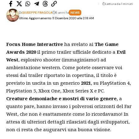
Lettura da 1 minuti
Di
GIUSEPPE FRAGOLA
6 anni fa
NEWS
Ultimo Aggiornamento: 11 Dicembre 2020 alle 2:18 AM
Focus Home Interactive
ha svelato ai
The Game
Awards 2020
il primo trailer ufficiale dedicato a
Evil
West
, esplosivo shooter (immaginiamo!) ad
ambientazione western. Come potete osservare voi
stessi dal trailer riportato in copertina, il titolo è
previsto in uscita in un generico
2021
, su PlayStation 4,
PlayStation 5, Xbox One, Xbox Series X e PC.
Creature demoniache e mostri di vario genere
, a
quanto pare, hanno invaso i polverosi orizzonti del Far
West, che non è esattamente come lo ricordavamo! In
attesa di ulteriori dettagli rilasciati dagli sviluppatori,
non ci resta che augurarvi una buona visione.