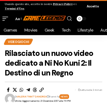
Usando questo sito, accetto le nostre
Privacy Policy
e i
Accetto
Termini d'Uso
.
Aa
Games
Movies
Geek
Tech
Lifestyle
Au
VIDEOGIOCHI
Rilasciato un nuovo video
dedicato a Ni No Kuni 2: Il
Destino di un Regno
Lettura da 2 minuti
Di
VALERIA "FANT" DANDREA
9 anni fa
NEWS
Ultimo Aggiornamento: 21 Dicembre 2017 alle 7:11 PM