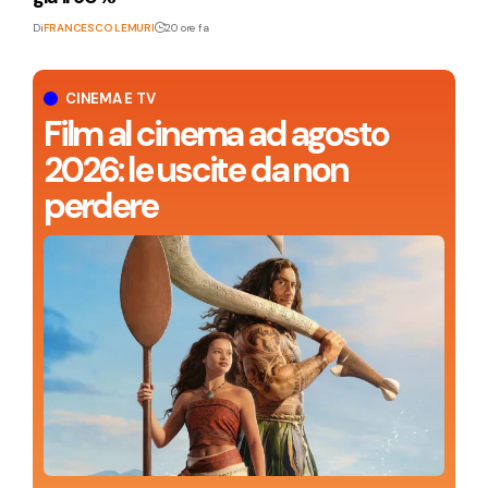
Di
FRANCESCO LEMURI
20 ore fa
CINEMA E TV
Film al cinema ad agosto
2026: le uscite da non
perdere