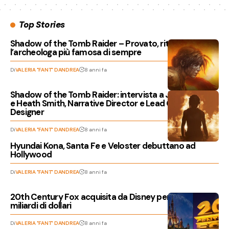
Top Stories
Shadow of the Tomb Raider – Provato, ritorna
l’archeologa più famosa di sempre
Di
VALERIA "FANT" DANDREA
8 anni fa
Shadow of the Tomb Raider: intervista a Jason Dozois
e Heath Smith, Narrative Director e Lead Game
Designer
Di
VALERIA "FANT" DANDREA
8 anni fa
Hyundai Kona, Santa Fe e Veloster debuttano ad
Hollywood
Di
VALERIA "FANT" DANDREA
8 anni fa
20th Century Fox acquisita da Disney per oltre 70
miliardi di dollari
Di
VALERIA "FANT" DANDREA
8 anni fa