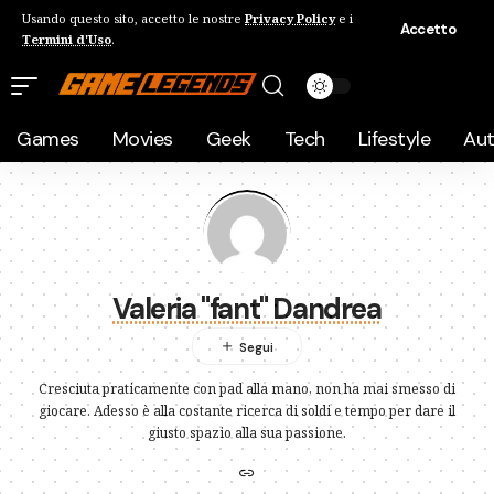
Usando questo sito, accetto le nostre
Privacy Policy
e i
Accetto
Termini d'Uso
.
Games
Movies
Geek
Tech
Lifestyle
Au
Valeria "fant" Dandrea
Cresciuta praticamente con pad alla mano, non ha mai smesso di
giocare. Adesso è alla costante ricerca di soldi e tempo per dare il
giusto spazio alla sua passione.