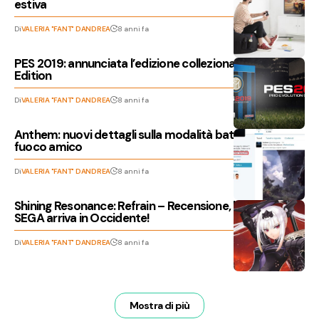
estiva
Di
VALERIA "FANT" DANDREA
8 anni fa
PES 2019: annunciata l’edizione collezionabile Inter
Edition
Di
VALERIA "FANT" DANDREA
8 anni fa
Anthem: nuovi dettagli sulla modalità battle-royale e il
fuoco amico
Di
VALERIA "FANT" DANDREA
8 anni fa
Shining Resonance: Refrain – Recensione, la serie JRPG
SEGA arriva in Occidente!
Di
VALERIA "FANT" DANDREA
8 anni fa
Mostra di più