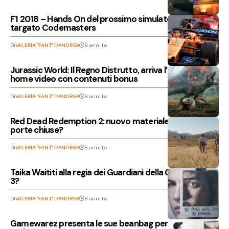
F1 2018 – Hands On del prossimo simulatore di guida
targato Codemasters
Di
VALERIA "FANT" DANDREA
8 anni fa
Jurassic World: Il Regno Distrutto, arriva l’edizione
home video con contenuti bonus
Di
VALERIA "FANT" DANDREA
8 anni fa
Red Dead Redemption 2: nuovo materiale mostrato a
porte chiuse?
Di
VALERIA "FANT" DANDREA
8 anni fa
Taika Waititi alla regia dei Guardiani della Galassia Vol.
3?
Di
VALERIA "FANT" DANDREA
8 anni fa
Gamewarez presenta le sue beanbag per la stagione