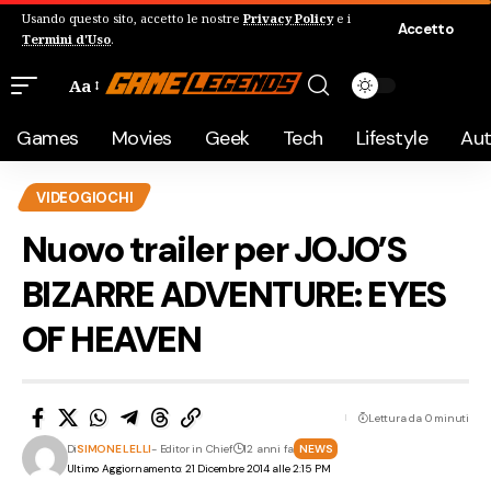
Usando questo sito, accetto le nostre
Privacy Policy
e i
Accetto
Termini d'Uso
.
Aa
Games
Movies
Geek
Tech
Lifestyle
Au
VIDEOGIOCHI
Nuovo trailer per JOJO’S
BIZARRE ADVENTURE: EYES
OF HEAVEN
Lettura da 0 minuti
Di
SIMONE LELLI
- Editor in Chief
12 anni fa
NEWS
Ultimo Aggiornamento: 21 Dicembre 2014 alle 2:15 PM