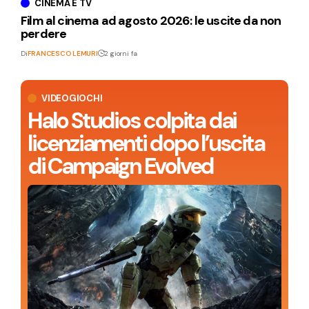
CINEMA E TV
Film al cinema ad agosto 2026: le uscite da non
perdere
Di
FRANCESCO LEMURI
2 giorni fa
VIDEOGIOCHI
Halo Studios colpita dai
licenziamenti dopo l’uscita
di Campaign Evolved