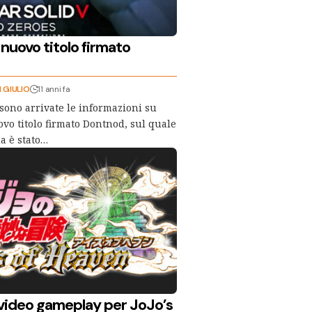
 nuovo titolo firmato
I GIULIO
11 anni fa
sono arrivate le informazioni su
ovo titolo firmato Dontnod, sul quale
a è stato…
 video gameplay per JoJo’s