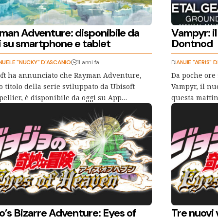
man Adventure: disponibile da
Vampyr: il
i su smartphone e tablet
Dontnod
UELE "NUCKY" D'ASCANIO
11 anni fa
Di
ANJIE "AERIS" D
oft ha annunciato che Rayman Adventure,
Da poche ore 
 titolo della serie sviluppato da Ubisoft
Vampyr, il nu
ellier, è disponibile da oggi su App…
questa mattin
o’s Bizarre Adventure: Eyes of
Tre nuovi