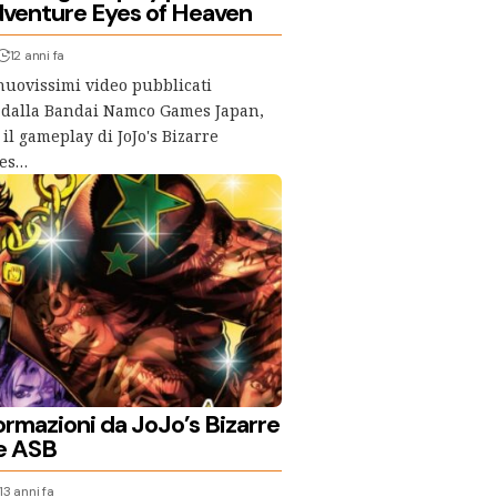
dventure Eyes of Heaven
12 anni fa
nuovissimi video pubblicati
e dalla Bandai Namco Games Japan,
il gameplay di JoJo's Bizarre
yes…
ormazioni da JoJo’s Bizarre
e ASB
13 anni fa