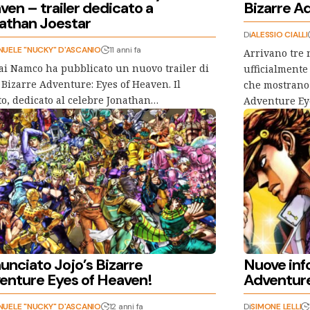
ven – trailer dedicato a
Bizarre A
athan Joestar
Di
ALESSIO CIALLI
UELE "NUCKY" D'ASCANIO
11 anni fa
Arrivano tre 
i Namco ha pubblicato un nuovo trailer di
ufficialment
s Bizarre Adventure: Eyes of Heaven. Il
che mostrano 
to, dedicato al celebre Jonathan…
Adventure E
unciato Jojo’s Bizarre
Nuove inf
enture Eyes of Heaven!
Adventur
UELE "NUCKY" D'ASCANIO
12 anni fa
Di
SIMONE LELLI