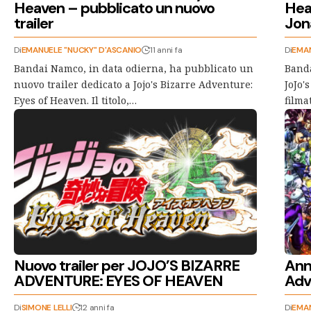
Heaven – pubblicato un nuovo
Hea
trailer
Jon
Di
EMANUELE "NUCKY" D'ASCANIO
11 anni fa
Di
EMAN
Bandai Namco, in data odierna, ha pubblicato un
Banda
nuovo trailer dedicato a Jojo's Bizarre Adventure:
JoJo'
Eyes of Heaven. Il titolo,…
filma
Nuovo trailer per JOJO’S BIZARRE
Ann
ADVENTURE: EYES OF HEAVEN
Adv
Di
SIMONE LELLI
12 anni fa
Di
EMAN