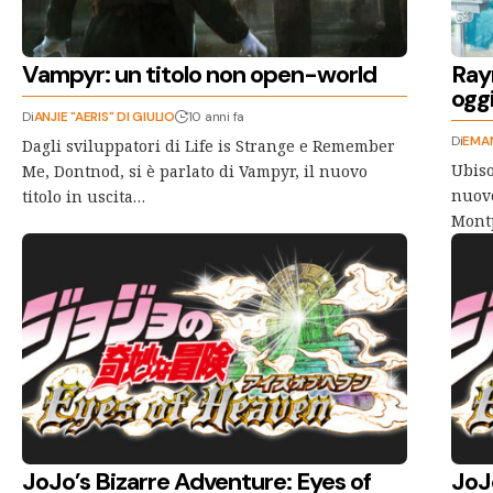
Vampyr: un titolo non open-world
Ray
ogg
Di
ANJIE "AERIS" DI GIULIO
10 anni fa
Di
EMAN
Dagli sviluppatori di Life is Strange e Remember
Ubis
Me, Dontnod, si è parlato di Vampyr, il nuovo
nuovo
titolo in uscita…
Montp
JoJo’s Bizarre Adventure: Eyes of
JoJ