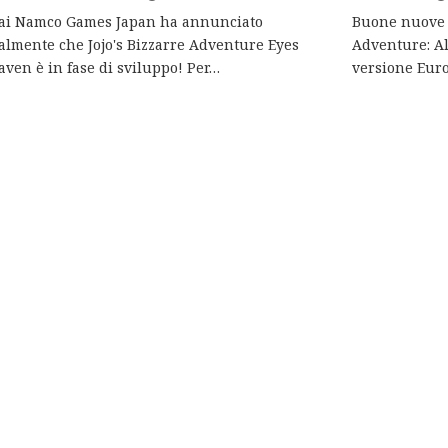
ai Namco Games Japan ha annunciato
Buone nuove pe
ialmente che Jojo's Bizzarre Adventure Eyes
Adventure: Al
aven è in fase di sviluppo! Per…
versione Eur