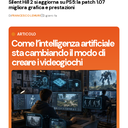
Silent Hill 2 si aggiorna su PS5: la patch 1.07
migliora grafica e prestazioni
Di
FRANCESCO LEMURI
2 giorni fa
ARTICOLO
Come l’intelligenza artificiale
sta cambiando il modo di
creare i videogiochi