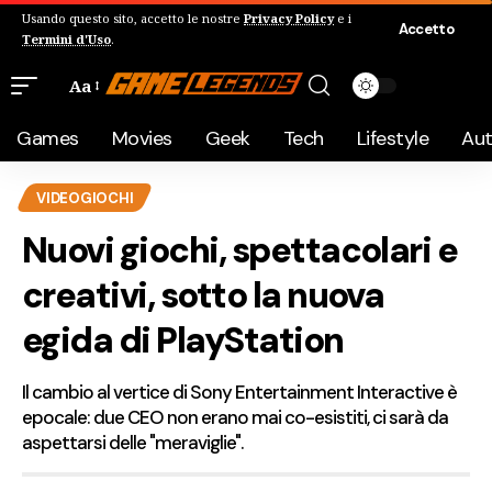
Usando questo sito, accetto le nostre
Privacy Policy
e i
Accetto
Termini d'Uso
.
Aa
Games
Movies
Geek
Tech
Lifestyle
Au
VIDEOGIOCHI
Nuovi giochi, spettacolari e
creativi, sotto la nuova
egida di PlayStation
Il cambio al vertice di Sony Entertainment Interactive è
epocale: due CEO non erano mai co-esistiti, ci sarà da
aspettarsi delle "meraviglie".