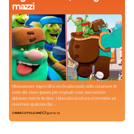
mazzi
Ultimamente Supercell si sta focalizzando nella creazione di
carte che siano quanto più originali come meccaniche:
abbiamo visto le Reclute, i Mascalzoni ed ora ci troviamo ad
osservare qualcosa che…
Di
MARCO PULICANÒ
1 giorno fa