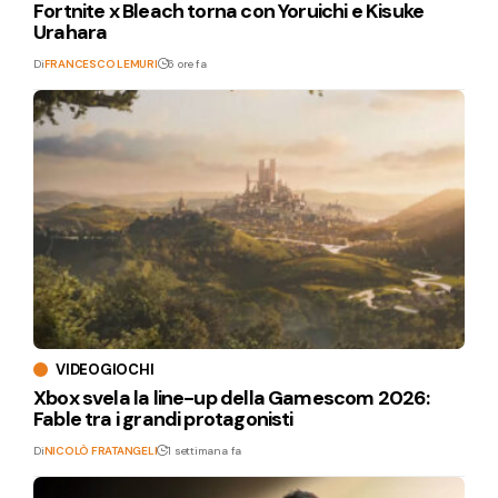
Fortnite x Bleach torna con Yoruichi e Kisuke
Urahara
Di
FRANCESCO LEMURI
6 ore fa
VIDEOGIOCHI
Xbox svela la line-up della Gamescom 2026:
Fable tra i grandi protagonisti
Di
NICOLÒ FRATANGELI
1 settimana fa