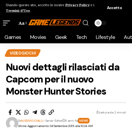
Usando questo sito, accetto le nostre
Privacy Policy
e i
Accetto
Termini d'Uso
.
Aa
Games
Movies
Geek
Tech
Lifestyle
Au
VIDEOGIOCHI
Nuovi dettagli rilasciati da
Capcom per il nuovo
Monster Hunter Stories
Lettura da 2 minuti
Di
ALESSIO CIALLI
- Senior Editor
11 anni fa
NEWS
Ultimo Aggiornamento: 04 Settembre 2015 alle 10:24 AM