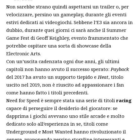
Non sarebbe strano quindi aspettarsi un trailer o, per
velocizzare, persino un gameplay, durante gli eventi
estivi dedicati ai videogiochi. Sebbene l’E3 sia
ancora in
dubbio
, durante quei giorni ci sarà anche il Summer
Game Fest di Geoff Keighley, evento frammentato che
potrebbe ospitare una sorta di showcase della
Electronic Arts.
Con un’uscita cadenzata ogni due anni, gli ultimi
capitoli non hanno avuto il successo sperato:
Payback
del 2017 ha avuto un supporto tiepido e
Heat
, titolo
uscito nel 2019, non è riuscito ad appassionare i fan
come hanno fatto i titoli precedenti.
Need for Speed è sempre stata una serie di titoli
racing
capace di perseguire il desiderio del giocatore: se
dapprima i giochi avevano uno stile arcade e molto
dedicato solo all’esperienza in se, titoli come
Underground e Most Wanted hanno rivoluzionato il
genere, proponendo persino storyline interessanti e