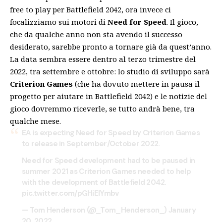
free to play per Battlefield 2042, ora invece ci
focalizziamo sui motori di
Need for Speed
. Il gioco,
che da qualche anno non sta avendo il successo
desiderato, sarebbe pronto a tornare già da quest’anno.
La data sembra essere dentro al terzo trimestre del
2022, tra settembre e ottobre: lo studio di sviluppo sarà
Criterion Games
(che ha dovuto mettere in pausa il
progetto per aiutare in Battlefield 2042) e le notizie del
gioco dovremmo riceverle, se tutto andrà bene, tra
qualche mese.
EA is expecting Need for Speed by Criterion Games
to release in September/October 2022.
Need for Speed development had to be paused in
summer 2021 as Criterion Games needed to help
with the development of Battlefield 2042.
pic.twitter.com/pGHiEIYmbv
— Tom Henderson (@_Tom_Henderson_)
January
20, 2022