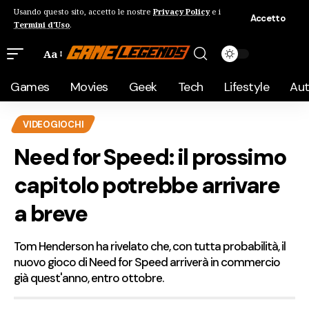
Usando questo sito, accetto le nostre
Privacy Policy
e i
Accetto
Termini d'Uso
.
Aa
Games
Movies
Geek
Tech
Lifestyle
Au
VIDEOGIOCHI
Need for Speed: il prossimo
capitolo potrebbe arrivare
a breve
Tom Henderson ha rivelato che, con tutta probabilità, il
nuovo gioco di Need for Speed arriverà in commercio
già quest'anno, entro ottobre.