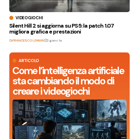
VIDEOGIOCHI
Silent Hill 2 si aggiorna su PS5: la patch 1.07
migliora grafica e prestazioni
Di
FRANCESCO LEMURI
2 giorni fa
ARTICOLO
Come l’intelligenza artificiale
sta cambiando il modo di
creare i videogiochi