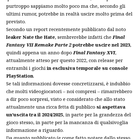
purtroppo sappiamo molto poco ma che, secondo gli
ultimi rumor, potrebbe in realtà uscire molto prima del
previsto.
Secondo un report recentemente pubblicato dal noto
leaker Nate the Hate
, sembrerebbe infatti che
Final
Fantasy VII Remake Parte 2
potrebbe uscire nel 2023
,
quindi appena un anno dopo
Final Fantasy XVI
,
attualmente atteso per questo 2022, con release per
entrambi i giochi
in esclusiva temporale su console
PlayStation
.
Se tali informazioni dovesse concretizzarsi, è indubbio
che molti videogiocatori – noi compresi – rimarrebbero
a dir poco sorpresi, visto e considerato che allo stato
attualmente una ricca fetta di pubblico
si aspettava
un’uscita tra il 2024/2025
, in parte per la grandezza del
gioco stesso, in parte per la mancanza di qualsivoglia
informazione a riguardo
.
Da quanto pubblicato (e come fatto notare dallo stesso