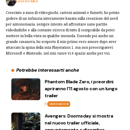
LUCA DI CARLO
Cresciuto a suon di videogiochi, cartoni animati e fumetti, ho potuto
godere di un infanzia interamente basata sulla creazione del nerd
per antonomasia, sempre intento ad affrontare sane partite
videoludiche e alla costante ricerca di tutto il comprabile da poter
mettere in bella vista su qualche mensola. Essendo poi anche un
grande casanova, ho scoperto il mio primo vero amore dopo aver
attaccato la spina della mia Playstation 1, ma non preoccupatevi
Microsoft e Nintendo, nel mio cuore vi è spazio anche per voi.
Potrebbe interessarti anche
Phantom Blade Zero, i preordini
apriranno l’11 agosto con un lungo
trailer
VIDEOGIOCHI
Avengers: Doomsday si mostra
nel nuovo trailer ufficiale,
appuntamento a dicembre