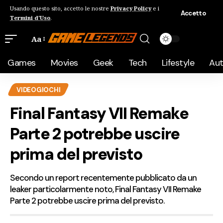
Usando questo sito, accetto le nostre
Privacy Policy
e i
Accetto
Termini d'Uso
.
Aa
Games
Movies
Geek
Tech
Lifestyle
Au
VIDEOGIOCHI
Final Fantasy VII Remake
Parte 2 potrebbe uscire
prima del previsto
Secondo un report recentemente pubblicato da un
leaker particolarmente noto, Final Fantasy VII Remake
Parte 2 potrebbe uscire prima del previsto.