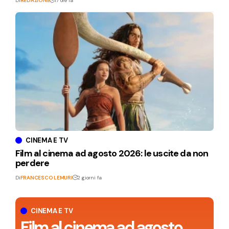
Di
REDAZIONE
17 ore fa
CINEMA E TV
Film al cinema ad agosto 2026: le uscite da non
perdere
Di
FRANCESCO LEMURI
2 giorni fa
CINEMA E TV
Film al cinema ad agosto