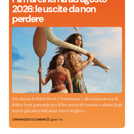
2026: le uscite da non
perdere
Dai ritorni di Robin Hood e Terminator 2 alla fantascienza di
Ridley Scott, passando per il live action di Oceania e alcuni degli
horror più attesi dell’anno: ecco i migliori…
Di
FRANCESCO LEMURI
2 giorni fa