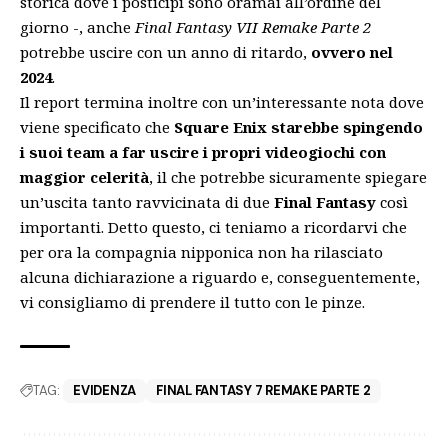
storica dove i posticipi sono oramai all’ordine del
giorno -, anche
Final Fantasy VII Remake Parte 2
potrebbe uscire con un anno di ritardo,
ovvero nel
2024
.
Il report termina inoltre con un’interessante nota dove
viene specificato che
Square Enix starebbe spingendo
i suoi team a far uscire i propri videogiochi con
maggior celerità
, il che potrebbe sicuramente spiegare
un’uscita tanto ravvicinata di due
Final Fantasy
così
importanti. Detto questo, ci teniamo a ricordarvi che
per ora la compagnia nipponica non ha rilasciato
alcuna dichiarazione a riguardo e, conseguentemente,
vi consigliamo di prendere il tutto con le pinze.
TAG:
EVIDENZA
FINAL FANTASY 7 REMAKE PARTE 2