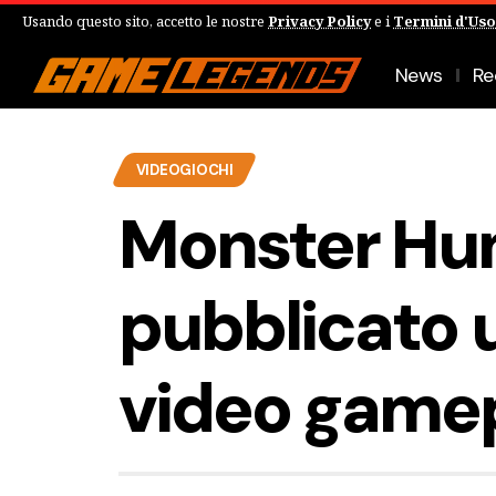
Usando questo sito, accetto le nostre
Privacy Policy
e i
Termini d'Uso
News
Re
VIDEOGIOCHI
Monster Hun
pubblicato 
video game