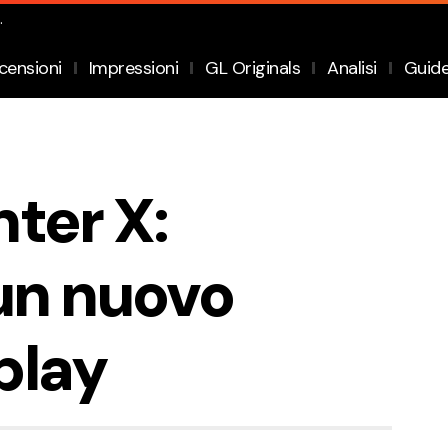
.
censioni
Impressioni
GL Originals
Analisi
Guid
ter X:
un nuovo
play