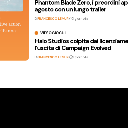
Phantom Blade Zero, i preordini apr
agosto con un lungo trailer
a
Di
FRANCESCO LEMURI
1 giorno fa
live action
ell’anno:
VIDEOGIOCHI
Halo Studios colpita dai licenziam
l’uscita di Campaign Evolved
Di
FRANCESCO LEMURI
1 giorno fa