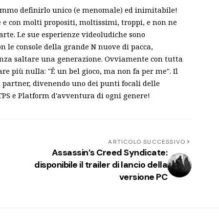
emmo definirlo unico (e menomale) ed inimitabile!
 con molti propositi, moltissimi, troppi, e non ne
parte. Le sue esperienze videoludiche sono
on le console della grande N nuove di pacca,
enza saltare una generazione. Ovviamente con tutta
re più nulla: "Ë un bel gioco, ma non fa per me". Il
i partner, divenendo uno dei punti focali delle
, TPS e Platform d'avventura di ogni genere!
ARTICOLO SUCCESSIVO
Assassin’s Creed Syndicate:
disponibile il trailer di lancio della
versione PC