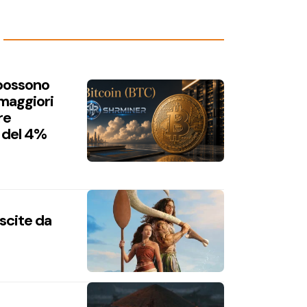
 possono
 maggiori
re
 del 4%
uscite da