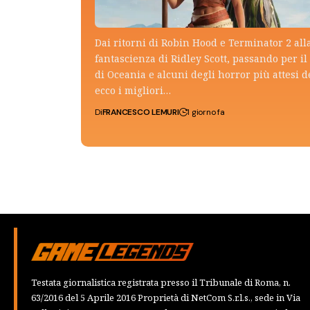
Dai ritorni di Robin Hood e Terminator 2 all
fantascienza di Ridley Scott, passando per il 
di Oceania e alcuni degli horror più attesi d
ecco i migliori…
Di
FRANCESCO LEMURI
1 giorno fa
Testata giornalistica registrata presso il Tribunale di Roma, n.
63/2016 del 5 Aprile 2016 Proprietà di NetCom S.r.l.s., sede in Via