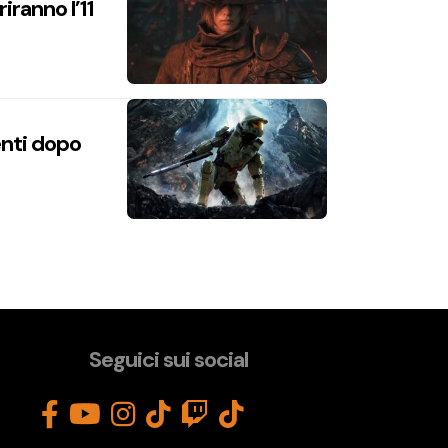
iranno l’11
enti dopo
Seguici sui social