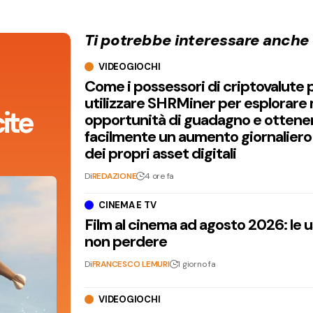
Ti potrebbe interessare anche
VIDEOGIOCHI
Come i possessori di criptovalute
utilizzare SHRMiner per esplorare
ite
opportunità di guadagno e ottene
facilmente un aumento giornaliero
dei propri asset digitali
Di
REDAZIONE
4 ore fa
CINEMA E TV
Film al cinema ad agosto 2026: le 
non perdere
Di
FRANCESCO LEMURI
1 giorno fa
VIDEOGIOCHI