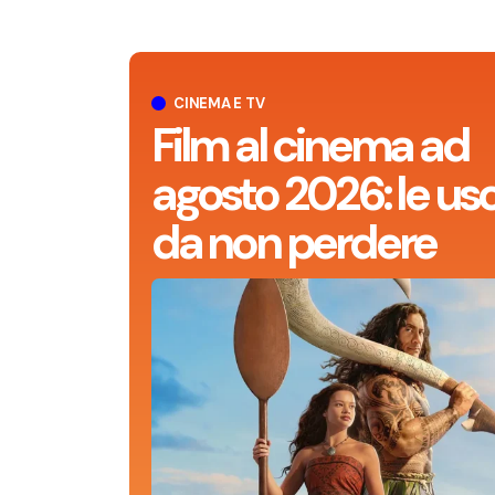
CINEMA E TV
Film al cinema ad
agosto 2026: le usc
da non perdere