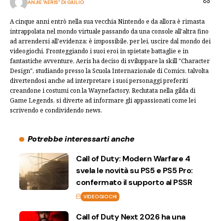
ANJIE "AERIS" DI GIULIO
A cinque anni entrò nella sua vecchia Nintendo e da allora è rimasta
intrappolata nel mondo virtuale passando da una console all'altra fino
ad arrendersi all'evidenza: è impossibile, per lei, uscire dal mondo dei
videogiochi. Fronteggiando i suoi eroi in spietate battaglie e in
fantastiche avventure, Aeris ha deciso di sviluppare la skill "Character
Design", studiando presso la Scuola Internazionale di Comics, talvolta
divertendosi anche ad interpretare i suoi personaggi preferiti
creandone i costumi con la Waynefactory. Reclutata nella gilda di
Game Legends, si diverte ad informare gli appassionati come lei
scrivendo e condividendo news.
Potrebbe interessarti anche
Call of Duty: Modern Warfare 4
svela le novità su PS5 e PS5 Pro:
confermato il supporto al PSSR
VIDEOGIOCHI
Call of Duty Next 2026 ha una