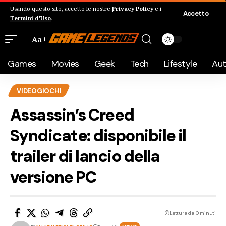
Usando questo sito, accetto le nostre
Privacy Policy
e i
Accetto
Termini d'Uso
.
Aa
Games
Movies
Geek
Tech
Lifestyle
Au
VIDEOGIOCHI
Assassin’s Creed
Syndicate: disponibile il
trailer di lancio della
versione PC
Lettura da 0 minuti