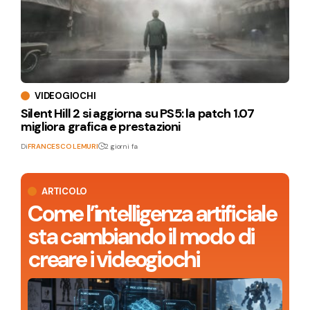
VIDEOGIOCHI
Silent Hill 2 si aggiorna su PS5: la patch 1.07
migliora grafica e prestazioni
Di
FRANCESCO LEMURI
2 giorni fa
ARTICOLO
Come l’intelligenza artificiale
sta cambiando il modo di
creare i videogiochi