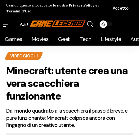
Usando questo sito, accetto le nostre
Privacy Policy
e i
Accetto
Termini d'Uso
.
Aa
Games
Movies
Geek
Tech
Lifestyle
Au
VIDEOGIOCHI
Minecraft: utente crea una
vera scacchiera
funzionante
Dal mondo quadrato alla scacchiera il passo è breve, e
pure funzionante: Minecraft colpisce ancora con
l’ingegno di un creativo utente.