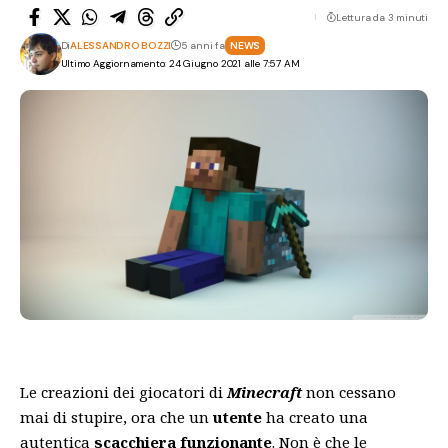
Lettura da 3 minuti
Di
ALESSANDRO BOZZI
5 anni fa
NEWS
Ultimo Aggiornamento: 24 Giugno 2021 alle 7:57 AM
Le creazioni dei giocatori di
Minecraft
non cessano
mai di stupire, ora che un
utente
ha creato una
autentica
scacchiera
funzionante
. Non è che le