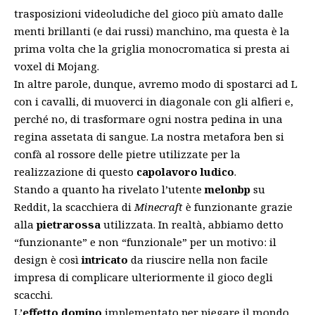
trasposizioni videoludiche del gioco più amato dalle
menti brillanti (e dai russi) manchino, ma questa è la
prima volta che la griglia monocromatica si presta ai
voxel di Mojang.
In altre parole, dunque, avremo modo di spostarci ad L
con i cavalli, di muoverci in diagonale con gli alfieri e,
perché no, di trasformare ogni nostra pedina in una
regina assetata di sangue. La nostra metafora ben si
confà al rossore delle pietre utilizzate per la
realizzazione di questo
capolavoro ludico
.
Stando a quanto ha rivelato l’utente
melonbp
su
Reddit, la scacchiera di
Minecraft
è funzionante grazie
alla
pietrarossa
utilizzata. In realtà, abbiamo detto
“funzionante” e non “funzionale” per un motivo: il
design è così
intricato
da riuscire nella non facile
impresa di complicare ulteriormente il gioco degli
scacchi.
L’
effetto domino
implementato per piegare il mondo