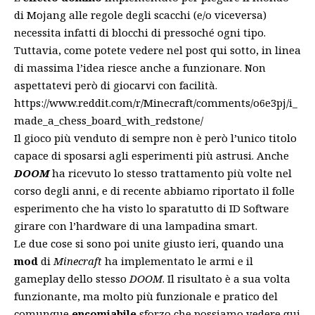
di Mojang alle regole degli scacchi (e/o viceversa)
necessita infatti di blocchi di pressoché ogni tipo.
Tuttavia, come potete vedere nel post qui sotto, in linea
di massima l’idea riesce anche a funzionare. Non
aspettatevi però di giocarvi con facilità.
https://www.reddit.com/r/Minecraft/comments/o6e3pj/i_
made_a_chess_board_with_redstone/
Il gioco più venduto di sempre non è però l’unico titolo
capace di sposarsi agli esperimenti più astrusi. Anche
DOOM
ha ricevuto lo stesso trattamento più volte nel
corso degli anni, e di recente abbiamo riportato il folle
esperimento che ha visto lo sparatutto di ID Software
girare con
l’hardware di una lampadina smart
.
Le due cose si sono poi unite giusto ieri, quando una
mod
di
Minecraft
ha implementato le armi e il
gameplay dello stesso
DOOM
. Il risultato è a sua volta
funzionante, ma
molto più funzionale e pratico
del
comunque
encomiabile
sforzo che possiamo vedere qui