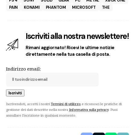
PS 4
SONY
SOLID
GEAR
PC
METAL
XBOX ONE
PAIN
KONAMI
PHANTOM
MICROSOFT
THE
Iscriviti alla nostra newslettere!
Rimani aggiornato! Ricevi le ultime notizie
direttamente nella tua casella di posta.
Indirizzo email:
Iscrivendoti, accetti i nostri
Termini di utilizzo
e riconosci le pratiche di
gestione dei dati descritte nella nostra
Informativa sulla privacy
. Puoi
annullare l'iscrizione in qualsiasi momento.