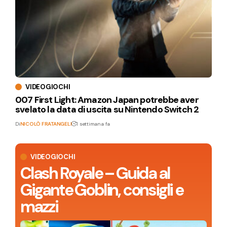
VIDEOGIOCHI
007 First Light: Amazon Japan potrebbe aver
svelato la data di uscita su Nintendo Switch 2
Di
NICOLÒ FRATANGELI
1 settimana fa
VIDEOGIOCHI
Clash Royale – Guida al
Gigante Goblin, consigli e
mazzi