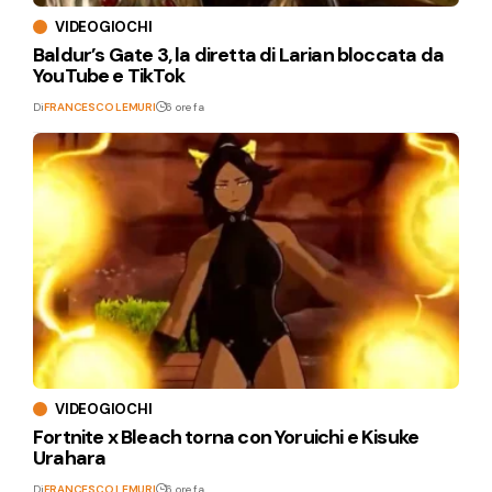
VIDEOGIOCHI
Baldur’s Gate 3, la diretta di Larian bloccata da
YouTube e TikTok
Di
FRANCESCO LEMURI
6 ore fa
VIDEOGIOCHI
Fortnite x Bleach torna con Yoruichi e Kisuke
Urahara
Di
FRANCESCO LEMURI
6 ore fa