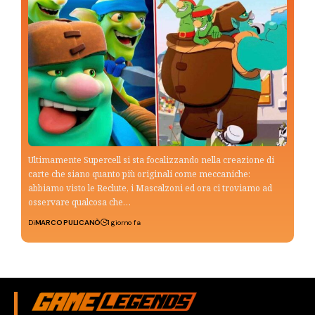
Ultimamente Supercell si sta focalizzando nella creazione di
carte che siano quanto più originali come meccaniche:
abbiamo visto le Reclute, i Mascalzoni ed ora ci troviamo ad
osservare qualcosa che…
Di
MARCO PULICANÒ
1 giorno fa