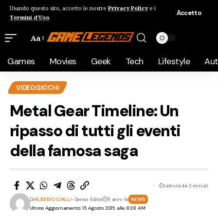
Usando questo sito, accetto le nostre
Privacy Policy
e i
Accetto
Termini d'Uso
.
Aa
Games
Movies
Geek
Tech
Lifestyle
Au
VIDEOGIOCHI
Metal Gear Timeline: Un
ripasso di tutti gli eventi
della famosa saga
Lettura da 2 minuti
Di
ALESSIO CIALLI
- Senior Editor
11 anni fa
NEWS
Ultimo Aggiornamento: 15 Agosto 2015 alle 8:38 AM