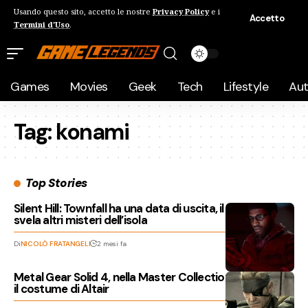
Usando questo sito, accetto le nostre
Privacy Policy
e i
Accetto
Termini d'Uso
.
Games
Movies
Geek
Tech
Lifestyle
Au
Tag:
konami
Top Stories
Silent Hill: Townfall ha una data di uscita, il nuovo trailer
svela altri misteri dell’isola
Di
NICOLÒ FRATANGELI
2 mesi fa
Metal Gear Solid 4, nella Master Collection Vol. 2 torna
il costume di Altair