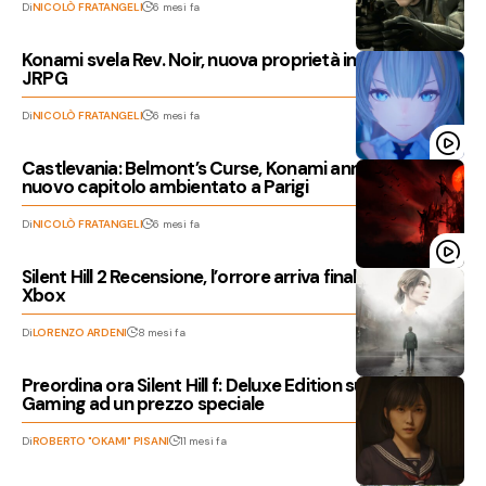
Di
NICOLÒ FRATANGELI
6 mesi fa
Konami svela Rev. Noir, nuova proprietà intellettuale
JRPG
Di
NICOLÒ FRATANGELI
6 mesi fa
Castlevania: Belmont’s Curse, Konami annuncia un
nuovo capitolo ambientato a Parigi
Di
NICOLÒ FRATANGELI
6 mesi fa
Silent Hill 2 Recensione, l’orrore arriva finalmente su
Xbox
Di
LORENZO ARDENI
8 mesi fa
Preordina ora Silent Hill f: Deluxe Edition su Instant
Gaming ad un prezzo speciale
Di
ROBERTO "OKAMI" PISANI
11 mesi fa