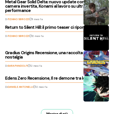
Metal Gear Solid Delta: nuovo update con opzione
camera invertita, Konami al lavoro su ultrawide e
performance
Di
TIZIANO SBROZZI
11 mesi fa
Return to Silent Hill: il primo teaser ci riporta nell’incubo
Di
TIZIANO SBROZZI
12 mesi fa
Gradius Origins Recensione, una raccolta che sa di
nostalgia
Di
SARA PANDOLFI
12 mesi fa
Edens Zero Recensione, Il re demone tra le stelle
Di
DANIELE ANTONELLI
12 mesi fa
Mostra di più