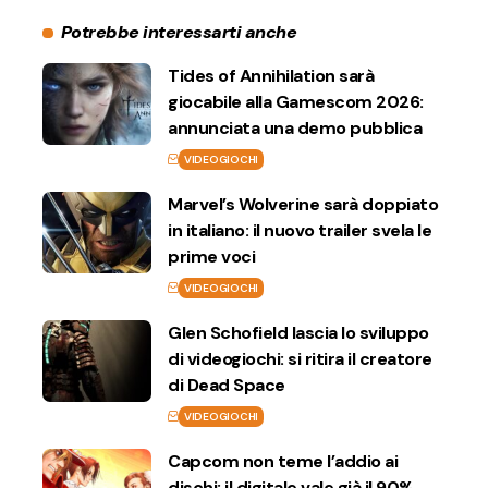
Potrebbe interessarti anche
Tides of Annihilation sarà
giocabile alla Gamescom 2026:
annunciata una demo pubblica
VIDEOGIOCHI
Marvel’s Wolverine sarà doppiato
in italiano: il nuovo trailer svela le
prime voci
VIDEOGIOCHI
Glen Schofield lascia lo sviluppo
di videogiochi: si ritira il creatore
di Dead Space
VIDEOGIOCHI
Capcom non teme l’addio ai
dischi: il digitale vale già il 90%