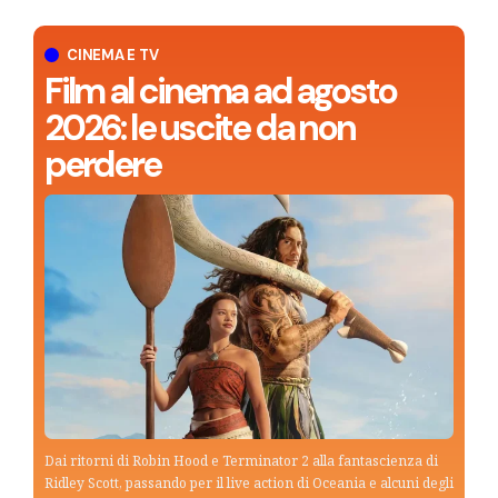
CINEMA E TV
Film al cinema ad agosto
2026: le uscite da non
perdere
Dai ritorni di Robin Hood e Terminator 2 alla fantascienza di
Ridley Scott, passando per il live action di Oceania e alcuni degli