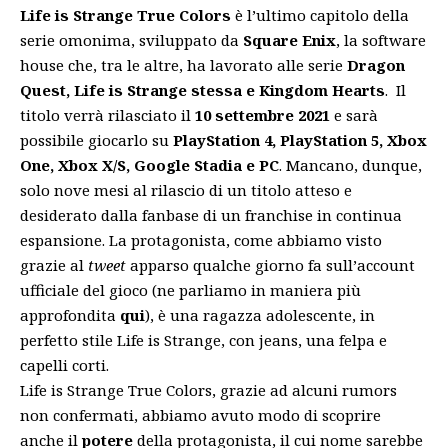
Life is Strange True Colors
è l’ultimo capitolo della
serie omonima, sviluppato da
Square Enix
, la software
house che, tra le altre, ha lavorato alle serie
Dragon
Quest, Life is Strange stessa e Kingdom Hearts
. Il
titolo verrà rilasciato il
10 settembre 2021
e sarà
possibile giocarlo su
PlayStation 4, PlayStation 5, Xbox
One, Xbox X/S, Google Stadia e PC
. Mancano, dunque,
solo nove mesi al rilascio di un titolo atteso e
desiderato dalla fanbase di un franchise in continua
espansione. La protagonista, come abbiamo visto
grazie al
tweet
apparso qualche giorno fa sull’account
ufficiale del gioco (ne parliamo in maniera più
approfondita
qui
), è una ragazza adolescente, in
perfetto stile Life is Strange, con jeans, una felpa e
capelli corti.
Life is Strange True Colors, grazie ad alcuni rumors
non confermati, abbiamo avuto modo di scoprire
anche il
potere
della protagonista, il cui nome sarebbe