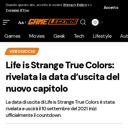
Usando questo sito, accetto le nostre
Privacy Policy
e i
Accetto
Termini d'Uso
.
Aa
Games
Movies
Geek
Tech
Lifestyle
Au
VIDEOGIOCHI
Life is Strange True Colors:
rivelata la data d’uscita del
nuovo capitolo
La data di uscita di Life is Strange True Colors è stata
rivelata e uscirà il 10 settembre del 2021. Inizi
ufficialmente il countdown.