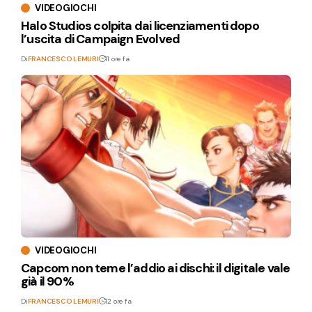
VIDEOGIOCHI
Halo Studios colpita dai licenziamenti dopo
l’uscita di Campaign Evolved
Di
FRANCESCO LEMURI
11 ore fa
VIDEOGIOCHI
Capcom non teme l’addio ai dischi: il digitale vale
già il 90%
Di
FRANCESCO LEMURI
12 ore fa