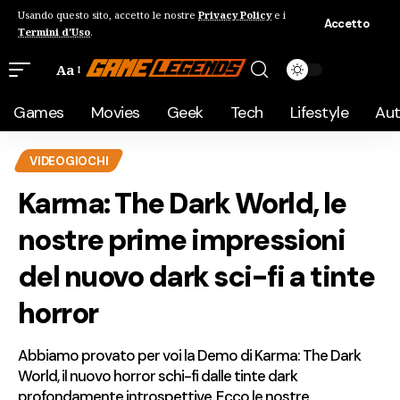
Usando questo sito, accetto le nostre
Privacy Policy
e i
Accetto
Termini d'Uso
.
Aa
Games
Movies
Geek
Tech
Lifestyle
Au
VIDEOGIOCHI
Karma: The Dark World, le
nostre prime impressioni
del nuovo dark sci-fi a tinte
horror
Abbiamo provato per voi la Demo di Karma: The Dark
World, il nuovo horror schi-fi dalle tinte dark
profondamente introspettive. Ecco le nostre