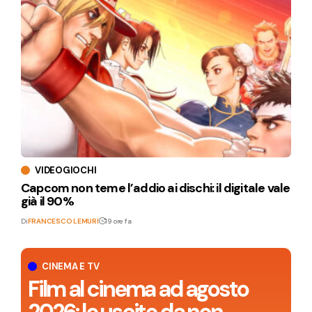
VIDEOGIOCHI
Capcom non teme l’addio ai dischi: il digitale vale
già il 90%
Di
FRANCESCO LEMURI
19 ore fa
CINEMA E TV
Film al cinema ad agosto