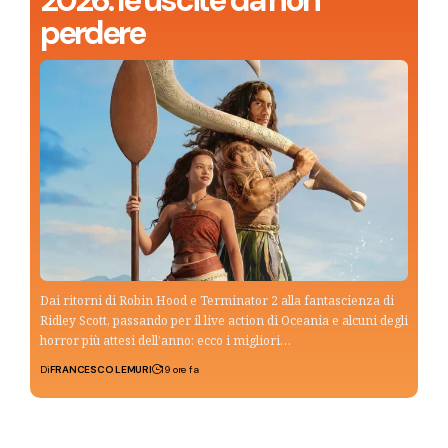
2026: le uscite da non
perdere
Dai ritorni di Robin Hood e Terminator 2 alla fantascienza di
Ridley Scott, passando per il live action di Oceania e alcuni degli
horror più attesi dell’anno: ecco i migliori…
Di
FRANCESCO LEMURI
19 ore fa