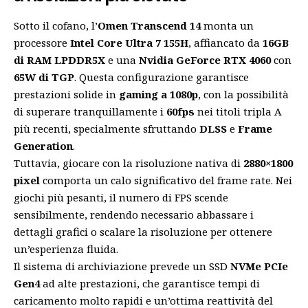
Sotto il cofano, l’
Omen Transcend 14
monta un
processore
Intel Core Ultra 7 155H
, affiancato da
16GB
di RAM LPDDR5X
e una
Nvidia GeForce RTX 4060
con
65W di TGP
. Questa configurazione garantisce
prestazioni solide in
gaming a 1080p
, con la possibilità
di superare tranquillamente i
60fps
nei titoli tripla A
più recenti, specialmente sfruttando
DLSS
e
Frame
Generation
.
Tuttavia, giocare con la risoluzione nativa di
2880×1800
pixel
comporta un calo significativo del frame rate. Nei
giochi più pesanti, il numero di FPS scende
sensibilmente, rendendo necessario abbassare i
dettagli grafici o scalare la risoluzione per ottenere
un’esperienza fluida.
Il sistema di archiviazione prevede un SSD
NVMe PCIe
Gen4
ad alte prestazioni, che garantisce tempi di
caricamento molto rapidi e un’ottima reattività del