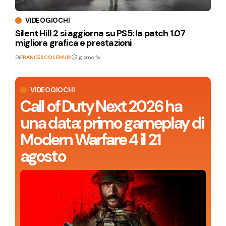
VIDEOGIOCHI
Silent Hill 2 si aggiorna su PS5: la patch 1.07
migliora grafica e prestazioni
Di
FRANCESCO LEMURI
1 giorno fa
VIDEOGIOCHI
Call of Duty Next 2026 ha
una data: primo gameplay di
Modern Warfare 4 il 21
agosto