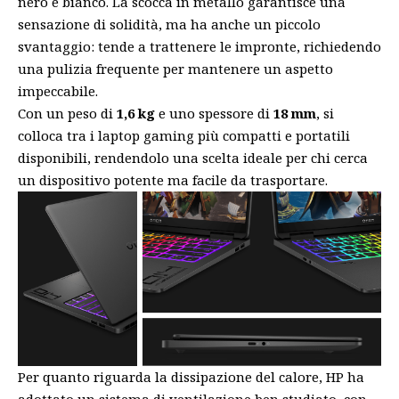
nero e bianco. La scocca in metallo garantisce una
sensazione di solidità, ma ha anche un piccolo
svantaggio: tende a trattenere le impronte, richiedendo
una pulizia frequente per mantenere un aspetto
impeccabile.
Con un peso di
1,6 kg
e uno spessore di
18 mm
, si
colloca tra i laptop gaming più compatti e portatili
disponibili, rendendolo una scelta ideale per chi cerca
un dispositivo potente ma facile da trasportare.
Per quanto riguarda la dissipazione del calore, HP ha
adottato un sistema di ventilazione ben studiato, con