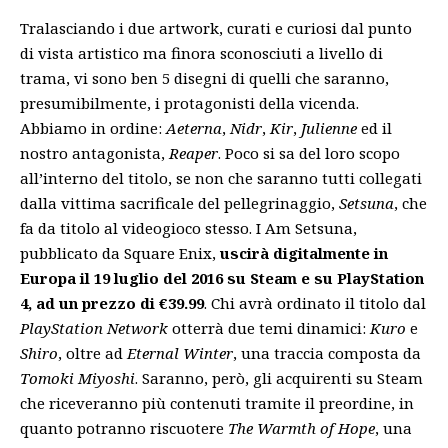
Tralasciando i due artwork, curati e curiosi dal punto
di vista artistico ma finora sconosciuti a livello di
trama, vi sono ben 5 disegni di quelli che saranno,
presumibilmente, i protagonisti della vicenda.
Abbiamo in ordine:
Aeterna
,
Nidr
,
Kir
,
Julienne
ed il
nostro antagonista,
Reaper
. Poco si sa del loro scopo
all’interno del titolo, se non che saranno tutti collegati
dalla vittima sacrificale del pellegrinaggio,
Setsuna
, che
fa da titolo al videogioco stesso. I Am Setsuna,
pubblicato da Square Enix,
uscirà digitalmente in
Europa il 19 luglio del 2016 su Steam e su PlayStation
4, ad un prezzo di €39.99
. Chi avrà ordinato il titolo dal
PlayStation Network
otterrà due temi dinamici:
Kuro
e
Shiro
, oltre ad
Eternal Winter
, una traccia composta da
Tomoki Miyoshi
. Saranno, però, gli acquirenti su Steam
che riceveranno più contenuti tramite il preordine, in
quanto potranno riscuotere
The Warmth of Hope
, una