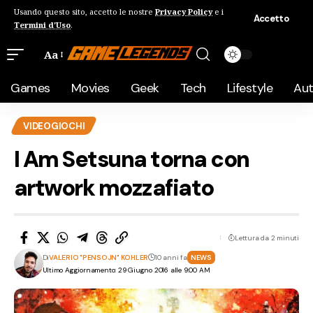
Usando questo sito, accetto le nostre
Privacy Policy
e i
Accetto
Termini d'Uso
.
Aa
Games
Movies
Geek
Tech
Lifestyle
Au
VIDEOGIOCHI
I Am Setsuna torna con
artwork mozzafiato
Lettura da 2 minuti
Di
VALERIO "PENSOJN" KOHLER
10 anni fa
NEWS
Ultimo Aggiornamento: 29 Giugno 2016 alle 9:00 AM