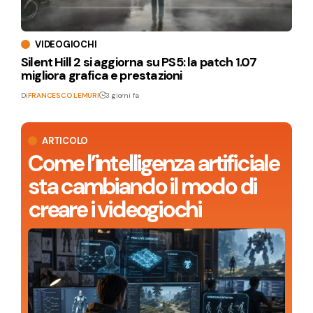
VIDEOGIOCHI
Silent Hill 2 si aggiorna su PS5: la patch 1.07
migliora grafica e prestazioni
Di
FRANCESCO LEMURI
3 giorni fa
ARTICOLO
Come l’intelligenza artificiale
sta cambiando il modo di
creare i videogiochi