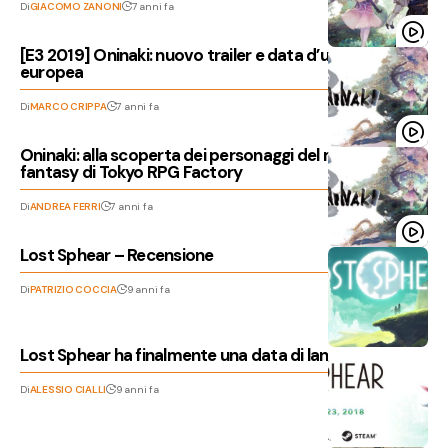
Di
GIACOMO ZANONI
7 anni fa
[E3 2019] Oninaki: nuovo trailer e data d’uscita
europea
Di
MARCO CRIPPA
7 anni fa
Oninaki: alla scoperta dei personaggi del mondo
fantasy di Tokyo RPG Factory
Di
ANDREA FERRI
7 anni fa
Lost Sphear – Recensione
Di
PATRIZIO COCCIA
9 anni fa
Lost Sphear ha finalmente una data di lancio ufficiale
Di
ALESSIO CIALLI
9 anni fa