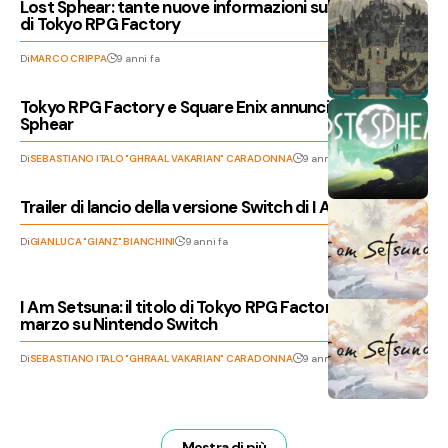
Lost Sphear: tante nuove informazioni sul nuovo titolo
di Tokyo RPG Factory
Di
MARCO CRIPPA
9 anni fa
Tokyo RPG Factory e Square Enix annunciano Lost
Sphear
Di
SEBASTIANO ITALO "GHRAAL VAKARIAN" CARADONNA
9 anni fa
Trailer di lancio della versione Switch di I Am Setsuna
Di
GIANLUCA "GIANZ" BIANCHINI
9 anni fa
I Am Setsuna: il titolo di Tokyo RPG Factory arriva il 3
marzo su Nintendo Switch
Di
SEBASTIANO ITALO "GHRAAL VAKARIAN" CARADONNA
9 anni fa
Mostra di più