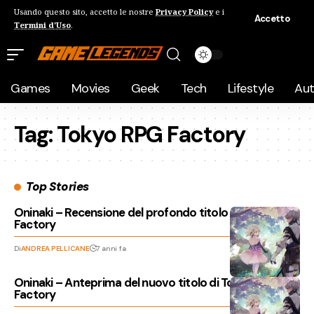
Usando questo sito, accetto le nostre
Privacy Policy
e i
Accetto
Termini d'Uso
.
Games
Movies
Geek
Tech
Lifestyle
Au
Tag:
Tokyo RPG Factory
Top Stories
Oninaki – Recensione del profondo titolo di Tokyo RPG
Factory
Di
ANDREA PELLICANE
7 anni fa
Oninaki – Anteprima del nuovo titolo di Tokyo RPG
Factory