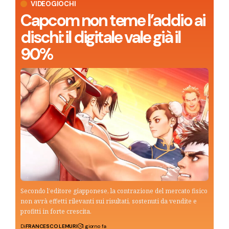
VIDEOGIOCHI
Capcom non teme l’addio ai
dischi: il digitale vale già il
90%
Secondo l’editore giapponese, la contrazione del mercato fisico
non avrà effetti rilevanti sui risultati, sostenuti da vendite e
profitti in forte crescita.
Di
FRANCESCO LEMURI
1 giorno fa