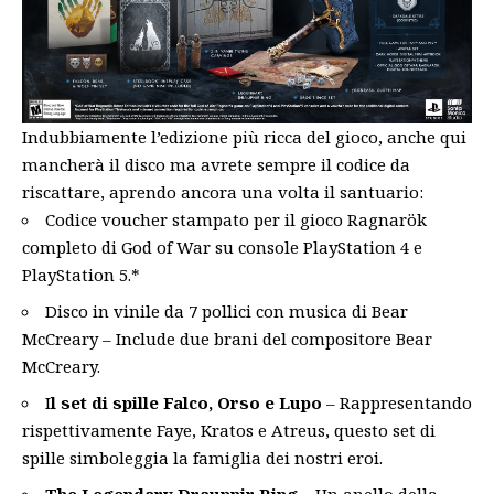
Indubbiamente l’edizione più ricca del gioco, anche qui
mancherà il disco ma avrete sempre il codice da
riscattare, aprendo ancora una volta il santuario:
Codice voucher stampato per il gioco Ragnarök
completo di God of War su console PlayStation 4 e
PlayStation 5.*
Disco in vinile da 7 pollici con musica di Bear
McCreary – Include due brani del compositore Bear
McCreary.
I
l set di spille Falco, Orso e Lupo
– Rappresentando
rispettivamente Faye, Kratos e Atreus, questo set di
spille simboleggia la famiglia dei nostri eroi.
The Legendary Draupnir Ring
– Un anello della