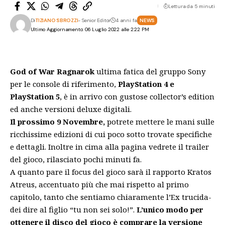
Lettura da 5 minuti
Di
TIZIANO SBROZZI
- Senior Editor
4 anni fa
NEWS
Ultimo Aggiornamento: 06 Luglio 2022 alle 2:22 PM
God of War Ragnarok
ultima fatica del gruppo Sony
per le console di riferimento,
PlayStation 4 e
PlayStation 5
, è in arrivo con gustose collector’s edition
ed anche versioni deluxe digitali.
Il prossimo 9 Novembre,
potrete mettere le mani sulle
ricchissime edizioni di cui poco sotto trovate specifiche
e dettagli. Inoltre in cima alla pagina vedrete il trailer
del gioco, rilasciato pochi minuti fa.
A quanto pare il focus del gioco sarà il rapporto Kratos
Atreus, accentuato più che mai rispetto al primo
capitolo, tanto che sentiamo chiaramente l’Ex trucida-
dei dire al figlio “tu non sei solo!”.
L’unico modo per
ottenere il disco del gioco è comprare la versione