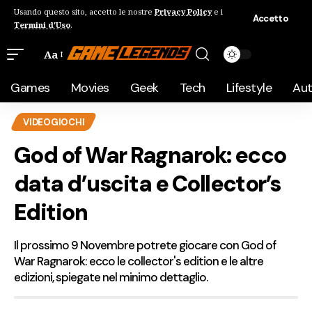
Usando questo sito, accetto le nostre
Privacy Policy
e i
Accetto
Termini d'Uso
.
Aa
Games
Movies
Geek
Tech
Lifestyle
Au
VIDEOGIOCHI
God of War Ragnarok: ecco
data d’uscita e Collector’s
Edition
Il prossimo 9 Novembre potrete giocare con God of
War Ragnarok: ecco le collector's edition e le altre
edizioni, spiegate nel minimo dettaglio.