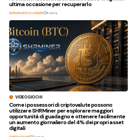
ultima occasione per recuperarlo
Di
FRANCESCO LEMURI
8 ore fa
VIDEOGIOCHI
Come i possessori di criptovalute possono
utilizzare SHRMiner per esplorare maggiori
opportunità di guadagno e ottenere facilmente
un aumento giornaliero del 4% dei propri asset
digitali
Di
REDAZIONE
12 ore fa