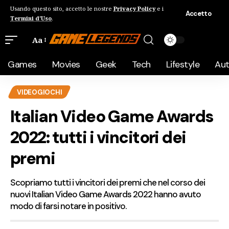
Usando questo sito, accetto le nostre
Privacy Policy
e i
Accetto
Termini d'Uso
.
Aa
Games
Movies
Geek
Tech
Lifestyle
Au
VIDEOGIOCHI
Italian Video Game Awards
2022: tutti i vincitori dei
premi
Scopriamo tutti i vincitori dei premi che nel corso dei
nuovi Italian Video Game Awards 2022 hanno avuto
modo di farsi notare in positivo.