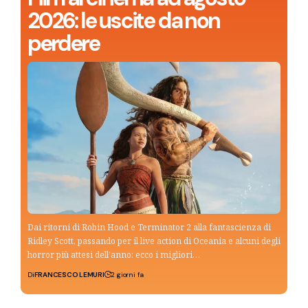
2026: le uscite da non
perdere
Dai ritorni di Robin Hood e Terminator 2 alla fantascienza di
Ridley Scott, passando per il live action di Oceania e alcuni degli
horror più attesi dell’anno: ecco i migliori…
Di
FRANCESCO LEMURI
2 giorni fa