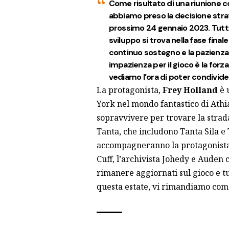
Come risultato di una riunione c
abbiamo preso la decisione strat
prossimo 24 gennaio 2023. Tutti 
sviluppo si trova nella fase final
continuo sostegno e la pazienza 
impazienza per il gioco è la forz
vediamo l’ora di poter condividere
La protagonista,
Frey Holland
è 
York nel mondo fantastico di Athia
sopravvivere per trovare la strada 
Tanta, che includono Tanta Sila e
accompagneranno la protagonista i
Cuff, l’archivista Johedy e Auden 
rimanere aggiornati sul gioco e t
questa estate, vi rimandiamo co