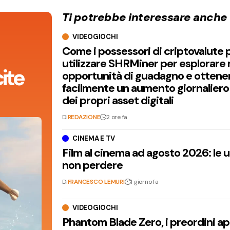
Ti potrebbe interessare anche
VIDEOGIOCHI
Come i possessori di criptovalute
utilizzare SHRMiner per esplorare
ite
opportunità di guadagno e ottene
facilmente un aumento giornaliero
dei propri asset digitali
Di
REDAZIONE
2 ore fa
CINEMA E TV
Film al cinema ad agosto 2026: le 
non perdere
Di
FRANCESCO LEMURI
1 giorno fa
VIDEOGIOCHI
Phantom Blade Zero, i preordini apr