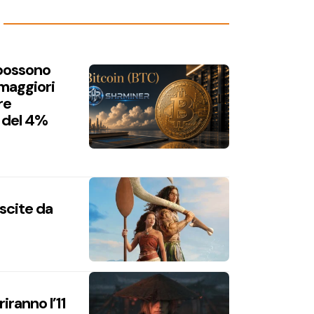
 possono
 maggiori
re
 del 4%
uscite da
iranno l’11