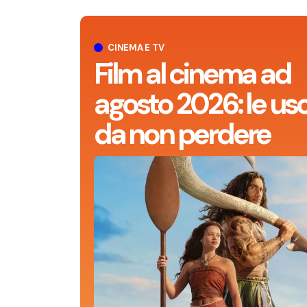
CINEMA E TV
Film al cinema ad
agosto 2026: le usc
da non perdere