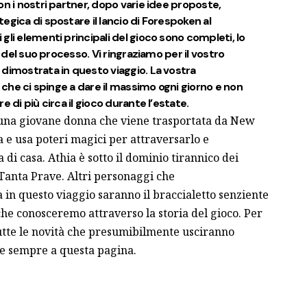
on i nostri partner, dopo varie idee proposte,
egica di spostare il lancio di Forespoken al
gli elementi principali del gioco sono completi, lo
e del suo processo. Vi ringraziamo per il vostro
dimostrata in questo viaggio. La vostra
a che ci spinge a dare il massimo ogni giorno e non
 di più circa il gioco durante l’estate.
una giovane donna che viene trasportata da New
 e usa poteri magici per attraversarlo e
di casa. Athia è sotto il dominio tirannico dei
 Tanta Prave. Altri personaggi che
n questo viaggio saranno il braccialetto senziente
che conosceremo attraverso la storia del gioco. Per
utte le novità che presumibilmente usciranno
me sempre a
questa pagina
.