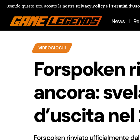
Usando questo sito, accetto le nostre
Privacy Policy
e i
Termini d'Uso
News
Re
VIDEOGIOCHI
Forspoken r
ancora: svel
d’uscita nel
Forspoken rinviato ufficialmente dal