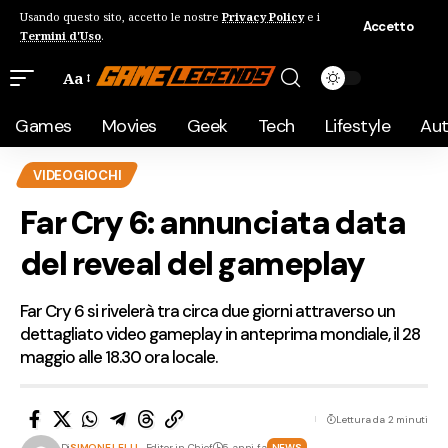
Usando questo sito, accetto le nostre
Privacy Policy
e i
Accetto
Termini d'Uso
.
Aa
Games
Movies
Geek
Tech
Lifestyle
Au
VIDEOGIOCHI
Far Cry 6: annunciata data
del reveal del gameplay
Far Cry 6 si rivelerà tra circa due giorni attraverso un
dettagliato video gameplay in anteprima mondiale, il 28
maggio alle 18.30 ora locale.
Lettura da 2 minuti
Di
SIMONE LELLI
- Editor in Chief
5 anni fa
NEWS