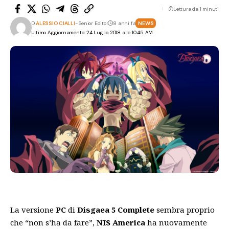
Lettura da 1 minuti
Di
ALESSIO CIALLI
- Senior Editor
8 anni fa
NEWS
Ultimo Aggiornamento: 24 Luglio 2018 alle 10:45 AM
La versione
PC
di
Disgaea 5 Complete
sembra proprio
che “non s’ha da fare”,
NIS America
ha nuovamente