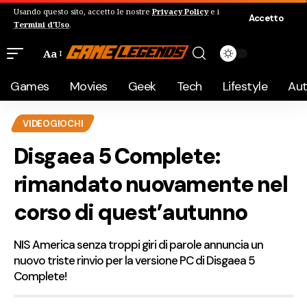
Usando questo sito, accetto le nostre
Privacy Policy
e i
Accetto
Termini d'Uso
.
Aa
Games
Movies
Geek
Tech
Lifestyle
Au
VIDEOGIOCHI
Disgaea 5 Complete:
rimandato nuovamente nel
corso di quest’autunno
NIS America senza troppi giri di parole annuncia un
nuovo triste rinvio per la versione PC di Disgaea 5
Complete!