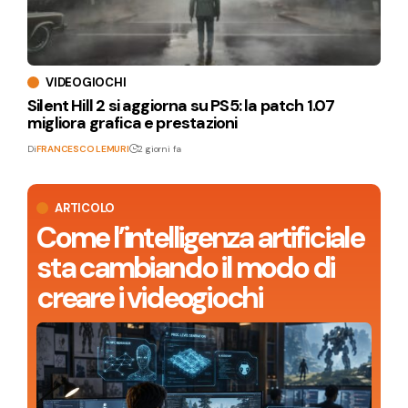
VIDEOGIOCHI
Silent Hill 2 si aggiorna su PS5: la patch 1.07
migliora grafica e prestazioni
Di
FRANCESCO LEMURI
2 giorni fa
ARTICOLO
Come l’intelligenza artificiale
sta cambiando il modo di
creare i videogiochi