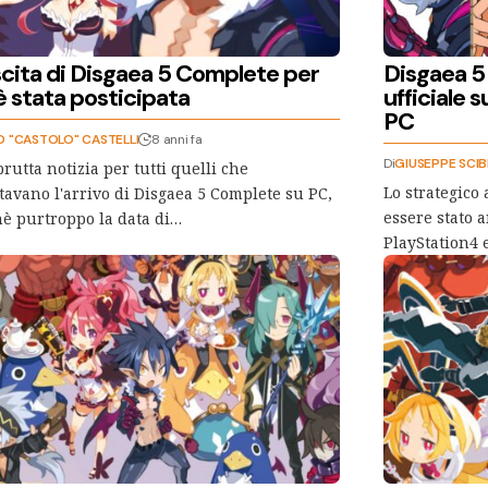
scita di Disgaea 5 Complete per
Disgaea 5
è stata posticipata
ufficiale s
PC
O "CASTOLO" CASTELLI
8 anni fa
Di
GIUSEPPE SCI
rutta notizia per tutti quelli che
Lo strategico
tavano l'arrivo di Disgaea 5 Complete su PC,
essere stato 
è purtroppo la data di…
PlayStation4 