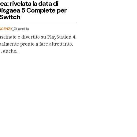
a: rivelata la data di
 Disgaea 5 Complete per
 Switch
SCENZI
9 anni fa
scinato e divertito su PlayStation 4,
nalmente pronto a fare altrettanto,
o, anche…