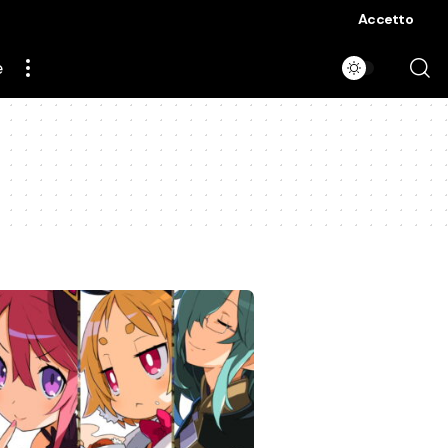
Accetto
e