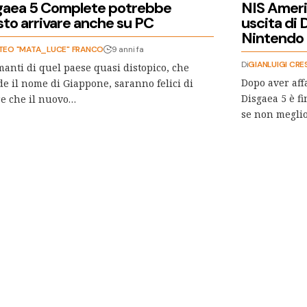
gaea 5 Complete potrebbe
NIS Americ
sto arrivare anche su PC
uscita di
Nintendo
TEO "MATA_LUCE" FRANCO
9 anni fa
Di
GIANLUIGI CRE
manti di quel paese quasi distopico, che
Dopo aver affa
e il nome di Giappone, saranno felici di
Disgaea 5 è fi
e che il nuovo…
se non megli