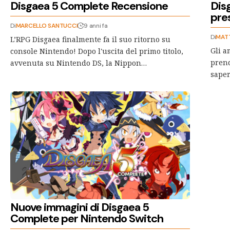
Disgaea 5 Complete Recensione
Dis
pre
Di
MARCELLO SANTUCCI
9 anni fa
Di
MAT
L’RPG Disgaea finalmente fa il suo ritorno su
Gli a
console Nintendo! Dopo l'uscita del primo titolo,
prend
avvenuta su Nintendo DS, la Nippon…
saper
Nuove immagini di Disgaea 5
Complete per Nintendo Switch