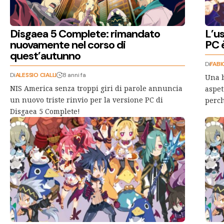
Disgaea 5 Complete: rimandato
L’u
nuovamente nel corso di
PC 
quest’autunno
Di
FABI
Di
ALESSIO CIALLI
8 anni fa
Una b
NIS America senza troppi giri di parole annuncia
aspet
un nuovo triste rinvio per la versione PC di
perch
Disgaea 5 Complete!