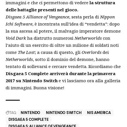
immagini e che ci permettono di vedere
la struttura
delle battaglie presenti nel gioco.
Disgaea 5 Alliance of Vengeance
, sesta perla di
Nippon
Ichi Software
, è incentrata sull’idea di “vendetta”: dopo
la sua ascesa al potere, il malvagio imperatore demone
Void Dark
ha distrutto numerosi
Netherworlds
con
l’aiuto di un esercito di oltre un milione di soldati noti
come
The Lost
; a causa di questo, gli
Overlords
dei
Netherworlds
, sotto il dominio del demone, hanno
tentato di sollevarsi e cercare vendetta. Ricordiamo che
Disgaea 5 Complete arriverà durante la primavera
2017 su Nintendo Switch
e vi lasciamo ora alla galleria
di immagini. Buona visione!
TAG:
NINTENDO
NINTENDO SWITCH
NIS AMERICA
DISGAEA 5 COMPLETE
DISGAEA 5: ALLIANCE OF VENGEANCE