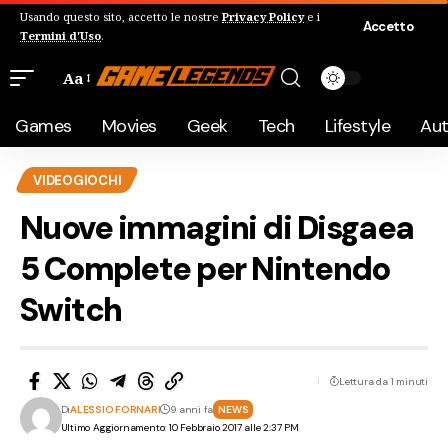
Usando questo sito, accetto le nostre
Privacy Policy
e i
Accetto
Termini d'Uso
.
Aa
Games
Movies
Geek
Tech
Lifestyle
Au
VIDEOGIOCHI
Nuove immagini di Disgaea
5 Complete per Nintendo
Switch
Lettura da 1 minuti
Di
ALESSIO FORNARI
9 anni fa
NEWS
Ultimo Aggiornamento: 10 Febbraio 2017 alle 2:37 PM