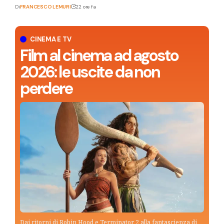
Di
FRANCESCO LEMURI
22 ore fa
CINEMA E TV
Film al cinema ad agosto
2026: le uscite da non
perdere
Dai ritorni di Robin Hood e Terminator 2 alla fantascienza di