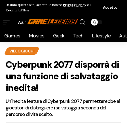
Usando questo sito, accetto le nostre
Privacy Policy
e i
Accetto
Termini d'Uso
.
Aa
Games
Movies
Geek
Tech
Lifestyle
Au
VIDEOGIOCHI
Cyberpunk 2077 disporrà di
una funzione di salvataggio
inedita!
Un'inedita feature di Cyberpunk 2077 permetterebbe ai
giocatori di distinguere i salvataggi a seconda del
percorso di vita scelto.