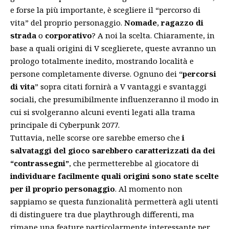
e forse la più importante, è scegliere il “percorso di
vita” del proprio personaggio.
Nomade
,
ragazzo di
strada
o
corporativo
? A noi la scelta. Chiaramente, in
base a quali origini di V sceglierete, queste avranno un
prologo totalmente inedito, mostrando località e
persone completamente diverse. Ognuno dei “
percorsi
di vita
” sopra citati fornirà a V vantaggi e svantaggi
sociali, che presumibilmente influenzeranno il modo in
cui si svolgeranno alcuni eventi legati alla trama
principale di Cyberpunk 2077.
Tuttavia, nelle scorse ore sarebbe
emerso
che
i
salvataggi del gioco sarebbero caratterizzati da dei
“contrassegni”
, che permetterebbe al giocatore di
individuare facilmente quali origini sono state scelte
per il proprio personaggio
. Al momento non
sappiamo se questa funzionalità permetterà agli utenti
di distinguere tra due playthrough differenti, ma
rimane una feature particolarmente interessante per