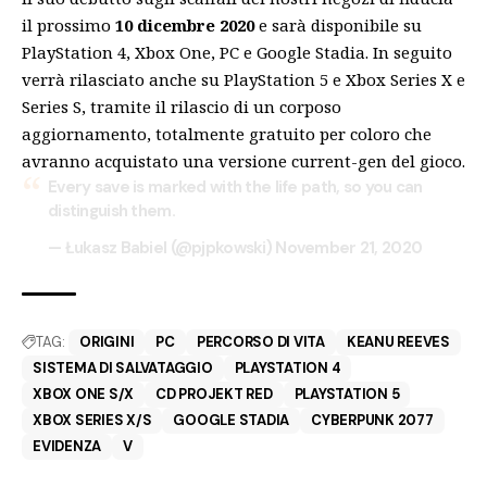
il prossimo
10 dicembre 2020
e sarà disponibile su
PlayStation 4, Xbox One, PC e Google Stadia. In seguito
verrà rilasciato anche su PlayStation 5 e Xbox Series X e
Series S, tramite il rilascio di un corposo
aggiornamento, totalmente gratuito per coloro che
avranno acquistato una versione current-gen del gioco.
Every save is marked with the life path, so you can
distinguish them.
— Łukasz Babiel (@pjpkowski)
November 21, 2020
TAG:
ORIGINI
PC
PERCORSO DI VITA
KEANU REEVES
SISTEMA DI SALVATAGGIO
PLAYSTATION 4
XBOX ONE S/X
CD PROJEKT RED
PLAYSTATION 5
XBOX SERIES X/S
GOOGLE STADIA
CYBERPUNK 2077
EVIDENZA
V