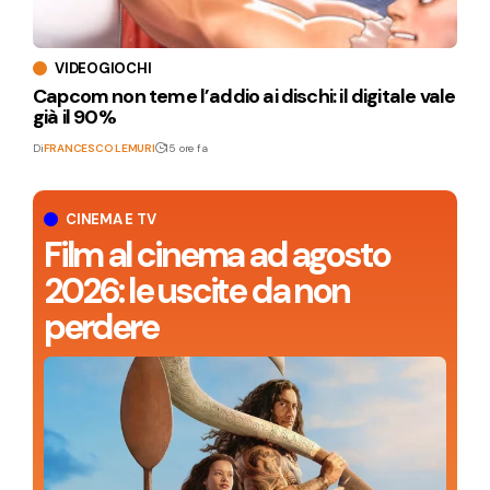
VIDEOGIOCHI
Capcom non teme l’addio ai dischi: il digitale vale
già il 90%
Di
FRANCESCO LEMURI
15 ore fa
CINEMA E TV
Film al cinema ad agosto
2026: le uscite da non
perdere