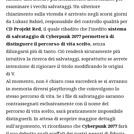
esaminare i vecchi salvataggi. Un ulteriore
chiarimento sulla vicenda è arrivato negli scorsi giorni
da Lukasz Babiel, responsabile del controllo qualità per
CD Projekt Red
, il quale ribadito che l’inedito
sistema
di salvataggio di Cyberpunk 2077 permetterà di
distinguere il percorso di vita scelto
, senza
dilungarsi più di tanto. Ciò renderà sicuramente più
intuitiva la ricerca dei salvataggi, soprattutto se avrete
intenzione di rigiocare il titolo modificando le origini
di V.
Al momento, non è chiaro cosa succederà se si avranno
in memoria diversi playthrough che coinvolgono lo
stesso percorso di vita. Se i file di salvataggio saranno
contrassegnati esclusivamente con il nome del
percorso di vita scelto, sarà praticamente impossibile
distinguerli. In attesa di scoprire maggior dettagli
sull’argomento, vi
ricordiamo
che
Cyberpunk 2077
farà
il suo debutto sugli scaffali dei nostri negozi di fiducia