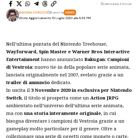
Lettura da 3 minuti
Di
GIONA CORUCCI
6 anni fa
NEWS
Ultimo Aggiornamento: 10 Luglio 2020 alle 6:38 PM
Nell’ultima puntata del
Nintendo Treehouse
,
Wayforward, Spin Master e Warner Bros Interactive
Entertainment
hanno annunciato
Bakugan: Campioni
di Vestroia:
nuovo tie-in della popolare serie animata,
lanciata originalmente nel 2007, svelato grazie a un
trailer di annuncio
dedicato.
In uscita il
3 Novembre 2020 in esclusiva per Nintendo
Switch
, il titolo si prospetta come un
Action JRPG
ambientato nell’universo dell’ultima serie animata,
ma con
una storia interamente originale
, in cui
bisogna diventare i campioni di Vestroia grazie a un
gameplay molto particolare per il genere. Oltre a
collezionare una serie di oggetti come monete o carte,