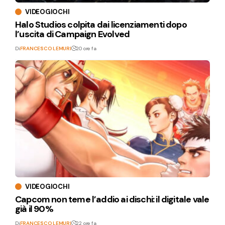
VIDEOGIOCHI
Halo Studios colpita dai licenziamenti dopo
l’uscita di Campaign Evolved
Di
FRANCESCO LEMURI
20 ore fa
VIDEOGIOCHI
Capcom non teme l’addio ai dischi: il digitale vale
già il 90%
Di
FRANCESCO LEMURI
22 ore fa