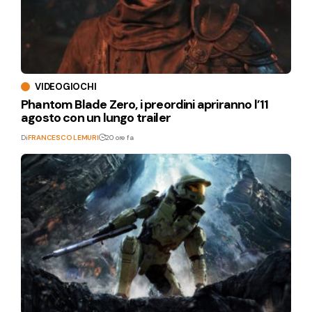
VIDEOGIOCHI
Phantom Blade Zero, i preordini apriranno l’11
agosto con un lungo trailer
Di
FRANCESCO LEMURI
20 ore fa