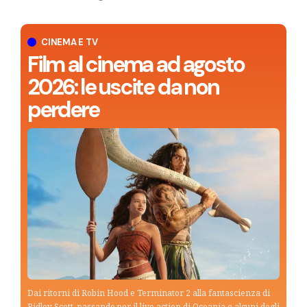
CINEMA E TV
Film al cinema ad agosto
2026: le uscite da non
perdere
Dai ritorni di Robin Hood e Terminator 2 alla fantascienza di
Ridley Scott, passando per il live action di Oceania e alcuni degli