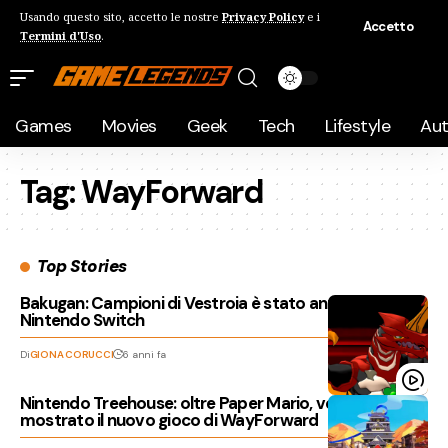
Usando questo sito, accetto le nostre
Privacy Policy
e i
Accetto
Termini d'Uso
.
Games
Movies
Geek
Tech
Lifestyle
Au
Tag:
WayForward
Top Stories
Bakugan: Campioni di Vestroia è stato annunciato per
Nintendo Switch
Di
GIONA CORUCCI
6 anni fa
Nintendo Treehouse: oltre Paper Mario, verrà
mostrato il nuovo gioco di WayForward