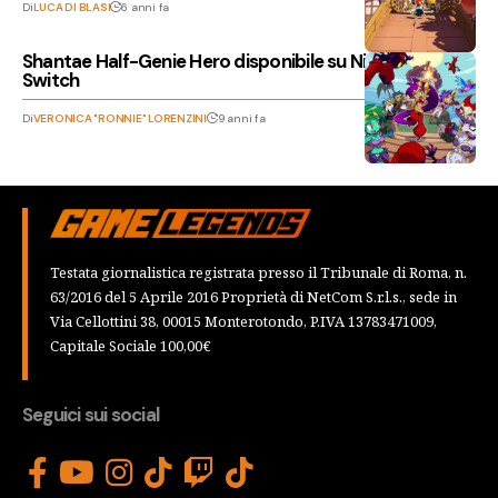
Di
LUCA DI BLASI
6 anni fa
Shantae Half-Genie Hero disponibile su Nintendo
Switch
Di
VERONICA "RONNIE" LORENZINI
9 anni fa
Testata giornalistica registrata presso il Tribunale di Roma, n.
63/2016 del 5 Aprile 2016 Proprietà di NetCom S.r.l.s., sede in
Via Cellottini 38, 00015 Monterotondo, P.IVA 13783471009,
Capitale Sociale 100,00€
Seguici sui social