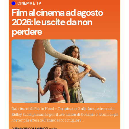
CINEMA E TV
Film al cinema ad agosto
2026: le uscite da non
perdere
Dai ritorni di Robin Hood e Terminator 2 alla fantascienza di
Ridley Scott, passando per il live action di Oceania e alcuni degli
horror più attesi dell’anno: ecco i migliori…
Di
FRANCESCO LEMURI
8 ore fa