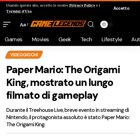
Usando questo sito, accetto le nostre
Privacy Policy
e i
Accetto
Termini d'Uso
.
Aa
Games
Movies
Geek
Tech
Lifestyle
Au
VIDEOGIOCHI
Paper Mario: The Origami
King, mostrato un lungo
filmato di gameplay
Durante il Treehouse Live, breve evento in streaming di
Nintendo, il protagonista assoluto è stato Paper Mario:
The Origami King.