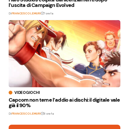
l’uscita di Campaign Evolved
Di
FRANCESCO LEMURI
7 ore fa
VIDEOGIOCHI
Capcom non teme l’addio ai dischi: il digitale vale
già il 90%
Di
FRANCESCO LEMURI
8 ore fa