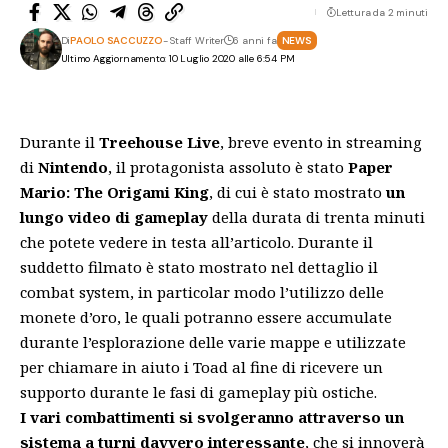
Lettura da 2 minuti
Di
PAOLO SACCUZZO
- Staff Writer
6 anni fa
NEWS
Ultimo Aggiornamento: 10 Luglio 2020 alle 6:54 PM
Durante il
Treehouse Live
, breve evento in streaming
di
Nintendo
, il protagonista assoluto è stato
Paper
Mario: The Origami King
, di cui è stato mostrato
un
lungo video di gameplay
della durata di trenta minuti
che potete vedere in testa all’articolo. Durante il
suddetto filmato è stato mostrato nel dettaglio il
combat system, in particolar modo l’utilizzo delle
monete d’oro, le quali potranno essere accumulate
durante l’esplorazione delle varie mappe e utilizzate
per chiamare in aiuto i Toad al fine di ricevere un
supporto durante le fasi di gameplay più ostiche.
I vari combattimenti si svolgeranno attraverso un
sistema a turni davvero interessante
, che si innoverà