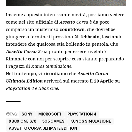
Insieme a questa interessante novità, possiamo vedere
come nel
sito ufficiale
di
Assetto Corsa
è da poco
comparso un misterioso
countdown
, che dovrebbe
giungere a termine il prossimo
21 febbraio
, lasciando
intendere che qualcosa stia bollendo in pentola. Che
Assetto Corsa 2
sia pronto per essere rivelato?
Rimanete con noi per scoprire cosa stanno preparando
i ragazzi di
Kunos Simulazione
.
Nel frattempo, vi ricordiamo che
Assetto Corsa
Ultimate Edition
arriverà sul mercato il
20 Aprile
su
PlayStation 4
e
Xbox One
.
TAG:
SONY
MICROSOFT
PLAYSTATION 4
XBOX ONE S/X
505 GAMES
KUNOS SIMULAZIONE
ASSETTO CORSA ULTIMATE EDITION