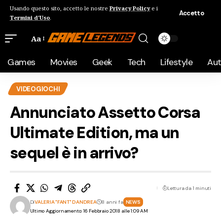
Usando questo sito, accetto le nostre
Privacy Policy
e i
Accetto
Termini d'Uso
.
Aa
Games
Movies
Geek
Tech
Lifestyle
Au
VIDEOGIOCHI
Annunciato Assetto Corsa
Ultimate Edition, ma un
sequel è in arrivo?
Lettura da 1 minuti
Di
VALERIA "FANT" DANDREA
8 anni fa
NEWS
Ultimo Aggiornamento: 16 Febbraio 2018 alle 1:09 AM