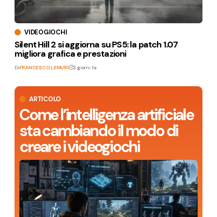
VIDEOGIOCHI
Silent Hill 2 si aggiorna su PS5: la patch 1.07
migliora grafica e prestazioni
Di
FRANCESCO LEMURI
3 giorni fa
ARTICOLO
Come l’intelligenza artificiale
sta cambiando il modo di
creare i videogiochi