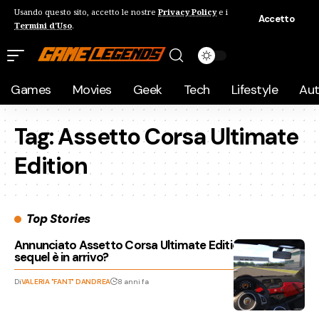
Usando questo sito, accetto le nostre
Privacy Policy
e i
Accetto
Termini d'Uso
.
Games
Movies
Geek
Tech
Lifestyle
Au
Tag:
Assetto Corsa Ultimate
Edition
Top Stories
Annunciato Assetto Corsa Ultimate Edition, ma un
sequel è in arrivo?
Di
VALERIA "FANT" DANDREA
8 anni fa