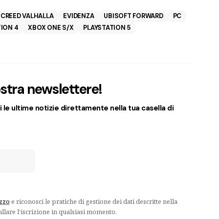
 CREED VALHALLA
EVIDENZA
UBISOFT FORWARD
PC
ION 4
XBOX ONE S/X
PLAYSTATION 5
nostra newslettere!
 le ultime notizie direttamente nella tua casella di
izzo
e riconosci le pratiche di gestione dei dati descritte nella
ullare l'iscrizione in qualsiasi momento.