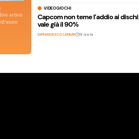
a
VIDEOGIOCHI
live action
Capcom non teme l’addio ai dischi: i
ell’anno:
vale già il 90%
Di
FRANCESCO LEMURI
18 ore fa