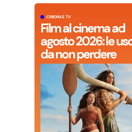
CINEMA E TV
Film al cinema ad
agosto 2026: le usc
da non perdere