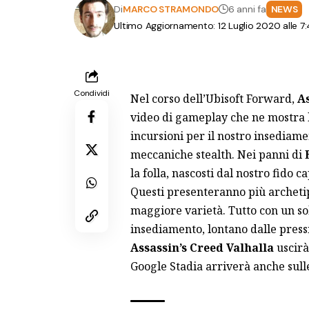
Di
MARCO STRAMONDO
6 anni fa
NEWS
Ultimo Aggiornamento: 12 Luglio 2020 alle 7
Condividi
Nel corso dell’Ubisoft Forward,
As
video di gameplay che ne mostra l
incursioni per il nostro insediamen
meccaniche stealth. Nei panni di
la folla, nascosti dal nostro fido c
Questi presenteranno più archeti
maggiore varietà. Tutto con un sol
insediamento, lontano dalle pressio
Assassin’s Creed Valhalla
uscirà
Google Stadia arriverà anche sull