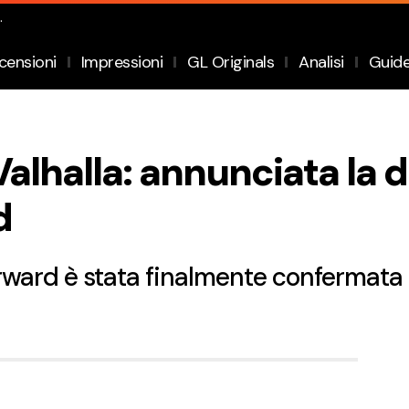
.
censioni
Impressioni
GL Originals
Analisi
Guid
alhalla: annunciata la d
d
ward è stata finalmente confermata l