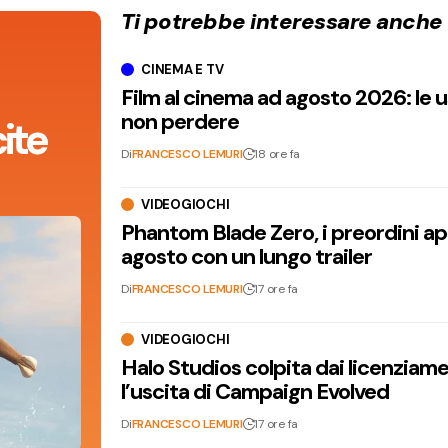
Ti potrebbe interessare anche
CINEMA E TV
Film al cinema ad agosto 2026: le 
non perdere
ite
Di
FRANCESCO LEMURI
18 ore fa
VIDEOGIOCHI
Phantom Blade Zero, i preordini apr
agosto con un lungo trailer
Di
FRANCESCO LEMURI
17 ore fa
VIDEOGIOCHI
Halo Studios colpita dai licenziam
l’uscita di Campaign Evolved
Di
FRANCESCO LEMURI
17 ore fa