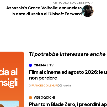
ARTICOLO SUCCESSIVO
Assassin’s Creed Valhalla: annunciata
la data di uscita all’Ubisoft Forward
Ti potrebbe interessare anche
CINEMA E TV
da al
Film al cinema ad agosto 2026: le 
non perdere
sigli
Di
FRANCESCO LEMURI
8 ore fa
VIDEOGIOCHI
Phantom Blade Zero, i preordini apr