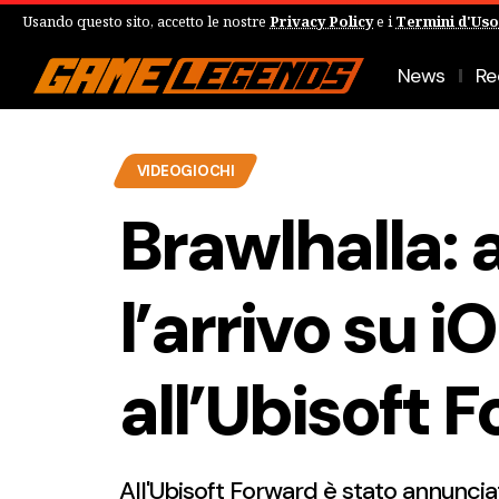
Usando questo sito, accetto le nostre
Privacy Policy
e i
Termini d'Uso
News
Re
VIDEOGIOCHI
Brawlhalla:
l’arrivo su 
all’Ubisoft 
All'Ubisoft Forward è stato annunciat