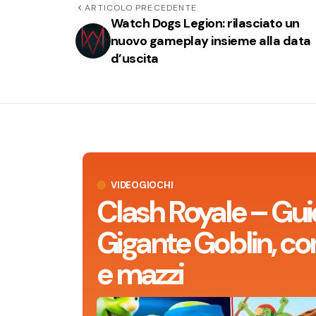
ARTICOLO PRECEDENTE
Watch Dogs Legion: rilasciato un
nuovo gameplay insieme alla data
d’uscita
VIDEOGIOCHI
Clash Royale – Gui
Gigante Goblin, con
e mazzi