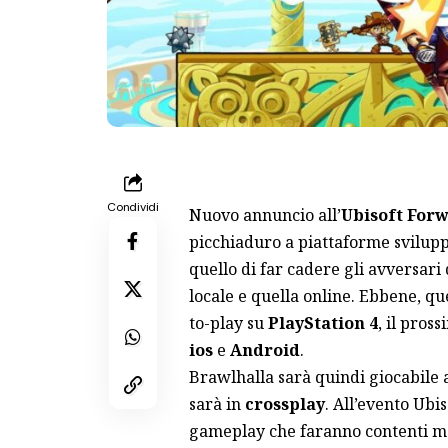
Condividi
Nuovo annuncio all’
Ubisoft For
picchiaduro a piattaforme svilup
quello di far cadere gli avversari 
locale e quella online. Ebbene, qu
to-play su
PlayStation 4
, il pros
ios
e
Android
.
Brawlhalla sarà quindi giocabile 
sarà in
crossplay
. All’evento Ubi
gameplay che faranno contenti m