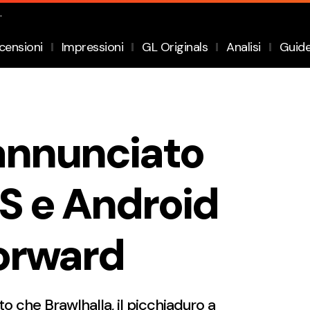
.
censioni
Impressioni
GL Originals
Analisi
Guid
 annunciato
iOS e Android
Forward
o che Brawlhalla, il picchiaduro a