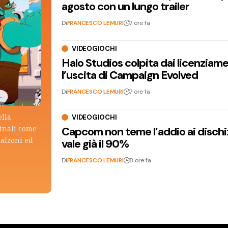
agosto con un lungo trailer
Di
FRANCESCO LEMURI
7 ore fa
VIDEOGIOCHI
Halo Studios colpita dai licenziam
l’uscita di Campaign Evolved
Di
FRANCESCO LEMURI
7 ore fa
ella
VIDEOGIOCHI
ginali come
Capcom non teme l’addio ai dischi: i
calzoni ed
vale già il 90%
Di
FRANCESCO LEMURI
8 ore fa