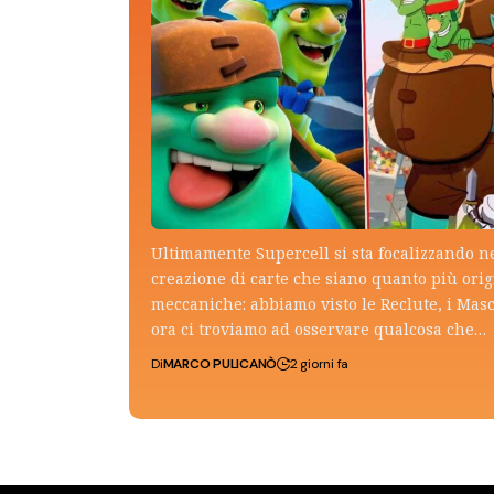
Ultimamente Supercell si sta focalizzando n
creazione di carte che siano quanto più ori
meccaniche: abbiamo visto le Reclute, i Mas
ora ci troviamo ad osservare qualcosa che…
Di
MARCO PULICANÒ
2 giorni fa