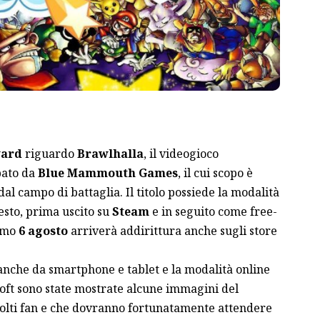
ward
riguardo
Brawlhalla
, il videogioco
pato da
Blue Mammouth Games
, il cui scopo è
dal campo di battaglia. Il titolo possiede la modalità
esto, prima uscito su
Steam
e in seguito come free-
simo
6 agosto
arriverà addirittura anche sugli store
anche da smartphone e tablet e la modalità online
soft sono state mostrate alcune immagini del
olti fan e che dovranno fortunatamente attendere