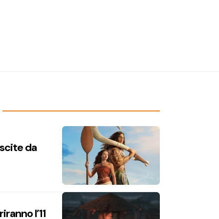
uscite da
iranno l’11