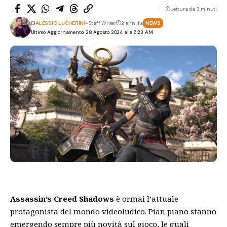
Lettura da 3 minuti
Di
ALESSIO LUCHERINI
- Staff Writer
2 anni fa
NEWS
Ultimo Aggiornamento: 28 Agosto 2024 alle 6:23 AM
Assassin’s Creed Shadows
è ormai l’attuale
protagonista del mondo videoludico. Pian piano stanno
emergendo sempre più novità sul gioco, le quali