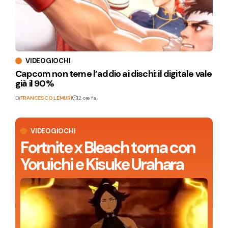
VIDEOGIOCHI
Capcom non teme l’addio ai dischi: il digitale vale
già il 90%
Di
FRANCESCO LEMURI
12 ore fa
VIDEOGIOCHI
Fortnite x Bleach torna con
Yoruichi e Kisuke Urahara