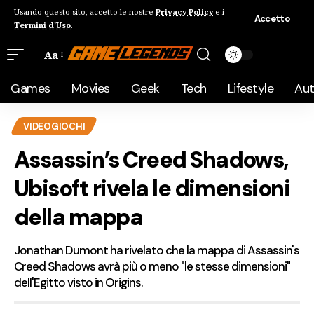
Usando questo sito, accetto le nostre
Privacy Policy
e i
Accetto
Termini d'Uso
.
Aa
Games
Movies
Geek
Tech
Lifestyle
Au
VIDEOGIOCHI
Assassin’s Creed Shadows,
Ubisoft rivela le dimensioni
della mappa
Jonathan Dumont ha rivelato che la mappa di Assassin's
Creed Shadows avrà più o meno "le stesse dimensioni"
dell'Egitto visto in Origins.