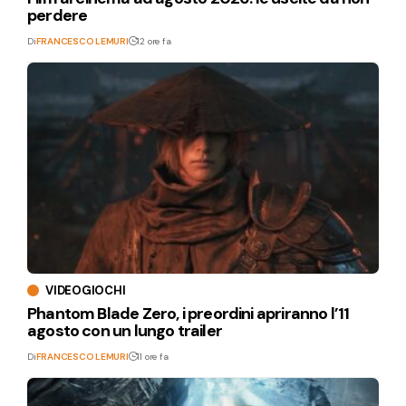
perdere
Di
FRANCESCO LEMURI
12 ore fa
VIDEOGIOCHI
Phantom Blade Zero, i preordini apriranno l’11
agosto con un lungo trailer
Di
FRANCESCO LEMURI
11 ore fa