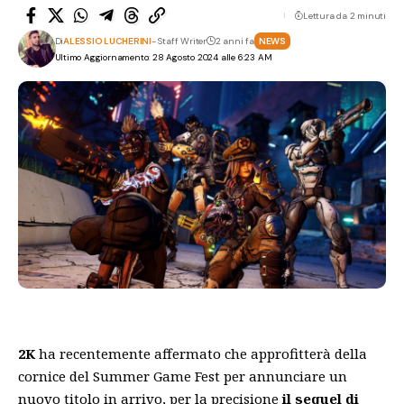
Lettura da 2 minuti
Di
ALESSIO LUCHERINI
- Staff Writer
2 anni fa
NEWS
Ultimo Aggiornamento: 28 Agosto 2024 alle 6:23 AM
2K
ha recentemente affermato che approfitterà della
cornice del Summer Game Fest per annunciare un
nuovo titolo in arrivo, per la precisione
il sequel di