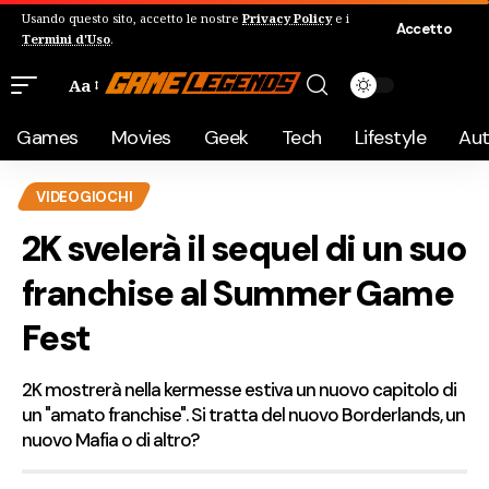
Usando questo sito, accetto le nostre
Privacy Policy
e i
Accetto
Termini d'Uso
.
Aa
Games
Movies
Geek
Tech
Lifestyle
Au
VIDEOGIOCHI
2K svelerà il sequel di un suo
franchise al Summer Game
Fest
2K mostrerà nella kermesse estiva un nuovo capitolo di
un "amato franchise". Si tratta del nuovo Borderlands, un
nuovo Mafia o di altro?