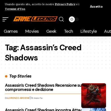
Usando questo sito, accetto le nostre
Privacy Policy
e i
Accetto
Termini d'Uso
.
Games
Movies
Geek
Tech
Lifestyle
Au
Tag:
Assassin’s Creed
Shadows
Top Stories
Assassin’s Creed Shadows Recensione su Switch 2, tra
compromessi e dedizione
Di
LORENZO ARDENI
8 mesi fa
Assassin’s Creed Shadows incontra Attack on Titan: