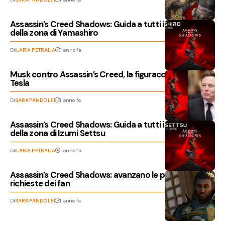
Assassin’s Creed Shadows: Guida a tutti i collezionabili
della zona di Yamashiro
Di
ILARIA PETRALIA
1 anno fa
Musk contro Assassin’s Creed, la figuraccia del boss
Tesla
Di
SARA PANDOLFI
1 anno fa
Assassin’s Creed Shadows: Guida a tutti i collezionabili
della zona di Izumi Settsu
Di
ILARIA PETRALIA
1 anno fa
Assassin’s Creed Shadows: avanzano le prime
richieste dei fan
Di
SARA PANDOLFI
1 anno fa