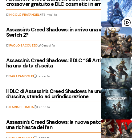
crossover gratuito e DLC cosmetici in arrivo
Di
NICOLÒ FRATANGELI
8 mesi fa
Assassin’s Creed Shadows: in arrivo una versione per
Switch 2?
Di
PAOLO SACCUZZO
10 mesi fa
Assassin’s Creed Shadows: il DLC “Gli Artigli di Awaji”
ha una data d’uscita
Di
SARA PANDOLFI
1 anno fa
Il DLC di Assassin’s Creed Shadows ha una data
d’uscita, stando ad un’indiscrezione
Di
ILARIA PETRALIA
1 anno fa
Assassin’s Creed Shadows: la nuova patch soddisfa
una richiesta dei fan
Di
SARA PANDOLFI
1 anno fa