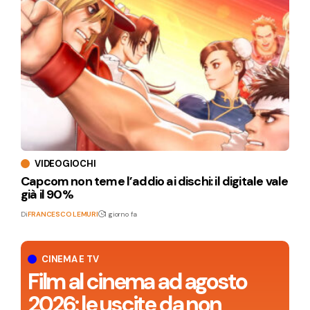
VIDEOGIOCHI
Capcom non teme l’addio ai dischi: il digitale vale
già il 90%
Di
FRANCESCO LEMURI
1 giorno fa
CINEMA E TV
Film al cinema ad agosto
2026: le uscite da non