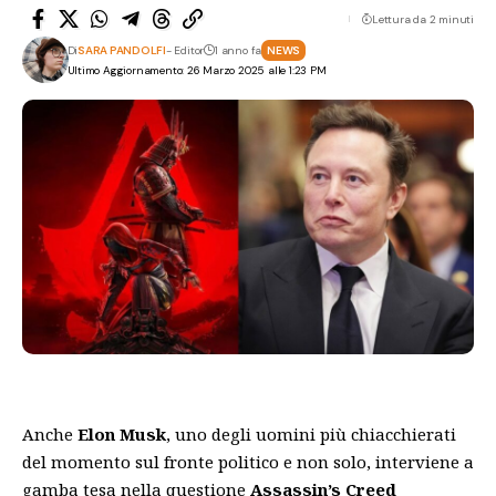
Lettura da 2 minuti
Di
SARA PANDOLFI
- Editor
1 anno fa
NEWS
Ultimo Aggiornamento: 26 Marzo 2025 alle 1:23 PM
Anche
Elon Musk
, uno degli uomini più chiacchierati
del momento sul fronte politico e non solo, interviene a
gamba tesa nella questione
Assassin’s Creed