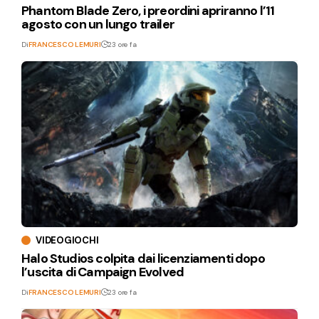
Phantom Blade Zero, i preordini apriranno l’11
agosto con un lungo trailer
Di
FRANCESCO LEMURI
23 ore fa
VIDEOGIOCHI
Halo Studios colpita dai licenziamenti dopo
l’uscita di Campaign Evolved
Di
FRANCESCO LEMURI
23 ore fa