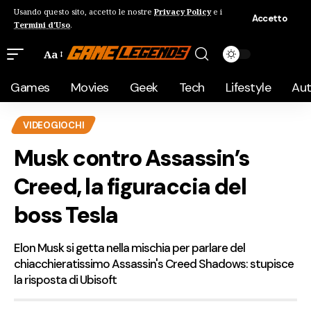
Usando questo sito, accetto le nostre
Privacy Policy
e i
Accetto
Termini d'Uso
.
Aa
Games
Movies
Geek
Tech
Lifestyle
Au
VIDEOGIOCHI
Musk contro Assassin’s
Creed, la figuraccia del
boss Tesla
Elon Musk si getta nella mischia per parlare del
chiacchieratissimo Assassin's Creed Shadows: stupisce
la risposta di Ubisoft