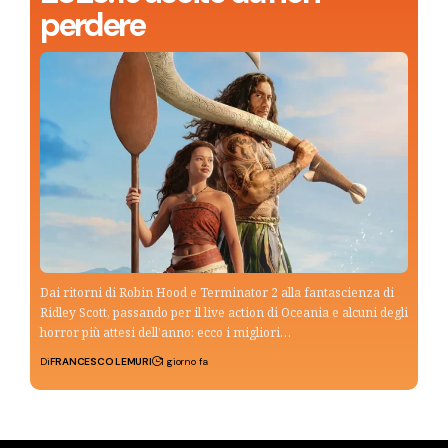
perdere
Dai ritorni di Robin Hood e Terminator 2 alla fantascienza di
Ridley Scott, passando per il live action di Oceania e alcuni degli
horror più attesi dell’anno: ecco i migliori…
Di
FRANCESCO LEMURI
1 giorno fa