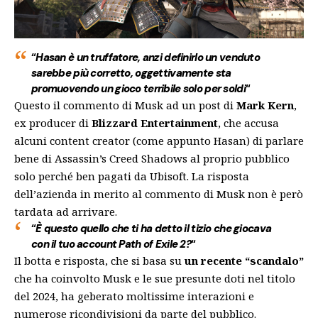
“
Hasan è un truffatore, anzi definirlo un venduto
sarebbe più corretto, oggettivamente sta
promuovendo un gioco terribile solo per soldi
“
Questo il commento di Musk ad un post di
Mark Kern
,
ex producer di
Blizzard Entertainment
, che accusa
alcuni content creator (come appunto Hasan) di parlare
bene di Assassin’s Creed Shadows al proprio pubblico
solo perché ben pagati da Ubisoft. La risposta
dell’azienda in merito al commento di Musk non è però
tardata ad arrivare.
“
È questo quello che ti ha detto il tizio che giocava
con il tuo account Path of Exile 2?
“
Il botta e risposta, che si basa su
un recente “scandalo”
che ha coinvolto Musk e le sue presunte doti nel titolo
del 2024, ha geberato moltissime interazioni e
numerose ricondivisioni da parte del pubblico.