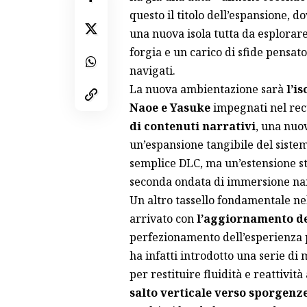
questo il titolo dell’espansione, 
una nuova isola tutta da esplorare,
forgia e un carico di sfide pensat
navigati.
La nuova ambientazione sarà
l’i
Naoe e Yasuke
impegnati nel recu
di contenuti narrativi
, una nuov
un’espansione tangibile del siste
semplice DLC, ma un’estensione st
seconda ondata di immersione narr
Un altro tassello fondamentale nel
arrivato con
l’aggiornamento d
perfezionamento dell’esperienza p
ha infatti introdotto una serie di
per restituire fluidità e reattivit
salto verticale verso sporgenz