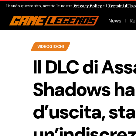
Usando questo sito, accetto le nostre
Privacy Policy
e i
Termini d'Uso
News
Re
VIDEOGIOCHI
Il DLC di As
Shadows ha
d’uscita, st
un’indiscre