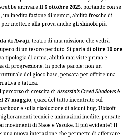
dovrebbe arrivare
il 6 ottobre 2025
, portando con sé
 un’inedita fazione di nemici, abilità fresche di
o per mettere alla prova anche gli shinobi più
sola di Awaji
, teatro di una missione che vedrà
pero di un tesoro perduto. Si parla di
oltre 10 ore
a tipologia di arma, abilità mai viste prima e
ma di progressione. In poche parole: non un
rutturale del gioco base, pensata per offrire una
ativa e tattica.
 percorso di crescita di
Assassin’s Creed Shadows
è
el 27 maggio
, quasi del tutto incentrato sul
arkour e sulla risoluzione di alcuni bug. Ubisoft
 miglioramenti tecnici e animazioni inedite, pensate
à ai movimenti di Naoe e Yasuke. Il più evidente? Il
e
: una nuova interazione che permette di afferrare