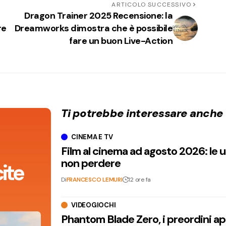
ARTICOLO SUCCESSIVO
Dragon Trainer 2025 Recensione: la
re
Dreamworks dimostra che è possibile
fare un buon Live-Action
Ti potrebbe interessare anche
CINEMA E TV
Film al cinema ad agosto 2026: le 
non perdere
ite
Di
FRANCESCO LEMURI
12 ore fa
VIDEOGIOCHI
Phantom Blade Zero, i preordini apr