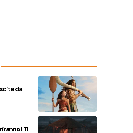
uscite da
iranno l’11