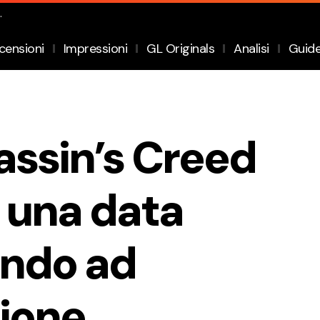
.
censioni
Impressioni
GL Originals
Analisi
Guid
sassin’s Creed
 una data
ando ad
zione