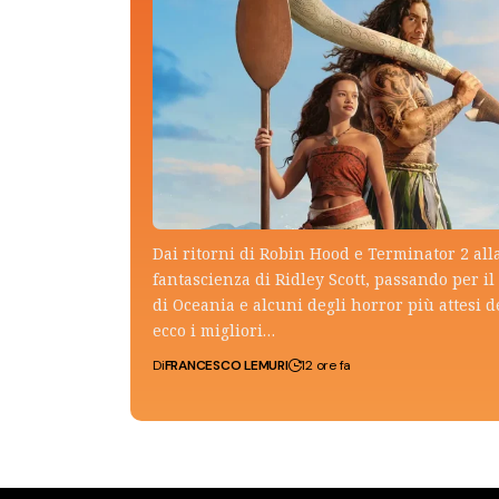
Dai ritorni di Robin Hood e Terminator 2 all
fantascienza di Ridley Scott, passando per il 
di Oceania e alcuni degli horror più attesi d
ecco i migliori…
Di
FRANCESCO LEMURI
12 ore fa