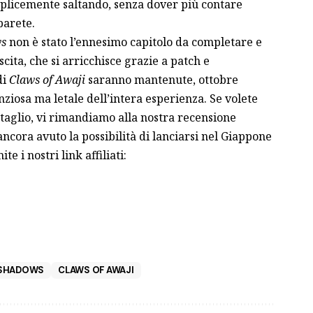
mplicemente saltando, senza dover più contare
parete.
ws
non è stato l’ennesimo capitolo da completare e
scita, che si arricchisce
grazie a patch
e
di
Claws of Awaji
saranno mantenute, ottobre
nziosa ma letale dell’intera esperienza. Se volete
taglio, vi rimandiamo alla
nostra recensione
ncora avuto la possibilità di lanciarsi nel Giappone
te i nostri link affiliati:
 SHADOWS
CLAWS OF AWAJI