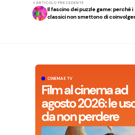
ARTICOLO PRECEDENTE
Il fascino dei puzzle game: perché i
classici non smettono di coinvolge
CINEMA E TV
Film al cinema ad
agosto 2026: le usc
da non perdere