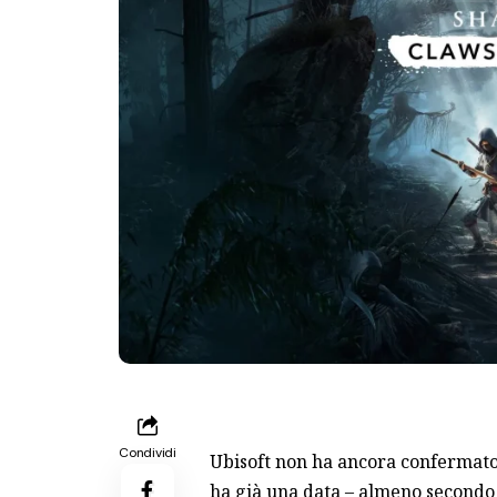
Condividi
Ubisoft non ha ancora confermato
ha già una data – almeno secondo 