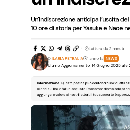
Un'indiscrezione anticipa l’uscita del
10 ore di storia per Yasuke e Naoe nel
Lettura da 2 minuti
Di
ILARIA PETRALIA
1 anno fa
NEWS
Ultimo Aggiornamento: 14 Giugno 2025 alle 
Informazione:
Questa pagina può contenere link di affilia
clicchi sul link e fai un acquisto. Raccomandiamo solo pro
aggiungere valore ai nostri lettori. Il tuo supporto è apprez