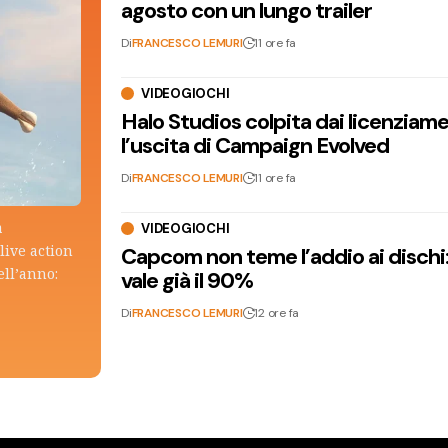
agosto con un lungo trailer
Di
FRANCESCO LEMURI
11 ore fa
VIDEOGIOCHI
Halo Studios colpita dai licenziam
l’uscita di Campaign Evolved
Di
FRANCESCO LEMURI
11 ore fa
a
VIDEOGIOCHI
live action
Capcom non teme l’addio ai dischi: i
ell’anno:
vale già il 90%
Di
FRANCESCO LEMURI
12 ore fa