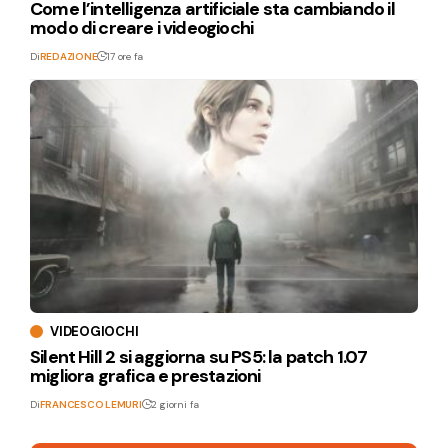
Come l’intelligenza artificiale sta cambiando il
modo di creare i videogiochi
Di
REDAZIONE
17 ore fa
VIDEOGIOCHI
Silent Hill 2 si aggiorna su PS5: la patch 1.07
migliora grafica e prestazioni
Di
FRANCESCO LEMURI
2 giorni fa