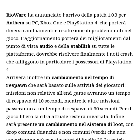
BioWare
ha annunciato l’arrivo della patch 1.0.3 per
Anthem
su PC, Xbox One e PlayStation 4, che porterà
diversi cambiamenti e risoluzione di problemi noti nel
gioco. L’aggiornamento porterà dei miglioramenti dal
punto di vista
audio
e della
stabilità
su tutte le
piattaforme, dovrebbe risolvere finalmente i noti crash
che affliggono in particolare i
possessori di Playstation
4
.
Arriverà inoltre un
cambiamento nel tempo di
respawn
che sarà basato sulle attività dei giocatori:
missioni non relative all’end game avranno un tempo
di respawn di 10 secondi, mentre le altre missioni
passeranno a un tempo di respawn di 30 secondi. Per il
gioco libero la cifra attuale resterà invariata. Infine
sarà presente
un cambiamento nel sistema di loot
, con
drop comuni (bianchi) e non comuni (verdi) che non
appariranno più per giocatori di livello 30. La patch