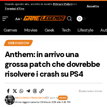
Usando questo sito, accetto le nostre
Privacy Policy
e i
Accetto
Termini d'Uso
.
Aa
Games
Movies
Geek
Tech
Lifestyle
Au
VIDEOGIOCHI
Anthem: in arrivo una
grossa patch che dovrebbe
risolvere i crash su PS4
Lettura da 1 minuti
Di
RICCARDO FRANCESCHI
7 anni fa
NEWS
Ultimo Aggiornamento: 09 Marzo 2019 alle 5:26 PM