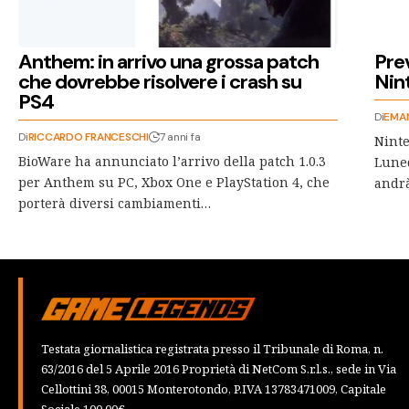
Anthem: in arrivo una grossa patch
Pre
che dovrebbe risolvere i crash su
Nin
PS4
Di
EMAN
Di
RICCARDO FRANCESCHI
7 anni fa
Ninte
BioWare ha annunciato l’arrivo della patch 1.0.3
Luned
per Anthem su PC, Xbox One e PlayStation 4, che
andrà
porterà diversi cambiamenti…
Testata giornalistica registrata presso il Tribunale di Roma, n.
63/2016 del 5 Aprile 2016 Proprietà di NetCom S.r.l.s., sede in Via
Cellottini 38, 00015 Monterotondo, P.IVA 13783471009, Capitale