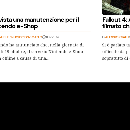
vista una manutenzione per il
Fallout 4:
tendo e-Shop
filmato ch
UELE "NUCKY" D'ASCANIO
11 anni fa
Di
ALESSIO CIALLI
ndo ha annunciato che, nella giornata di
Si è parlato 
ì 19 ottobre, il servizio Nintendo e-Shop
ufficiale da p
 offline a causa di una…
sopratutto di