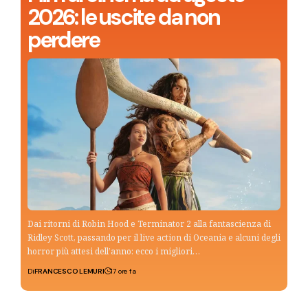
2026: le uscite da non
perdere
Dai ritorni di Robin Hood e Terminator 2 alla fantascienza di
Ridley Scott, passando per il live action di Oceania e alcuni degli
horror più attesi dell’anno: ecco i migliori…
Di
FRANCESCO LEMURI
17 ore fa