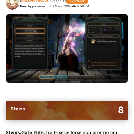
Di
GIUSEPPE FRAGOLA
7 anni fa
RECENSIONI
Ultimo Aggiornamento: 09 Marzo 2019 alle 12:59 PM
8
Steins
Steins;Gate Elite
, tra le serie forse non proprio più