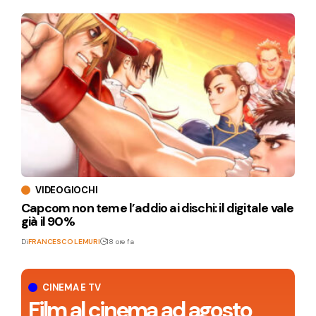
VIDEOGIOCHI
Capcom non teme l’addio ai dischi: il digitale vale
già il 90%
Di
FRANCESCO LEMURI
18 ore fa
CINEMA E TV
Film al cinema ad agosto