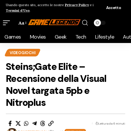
Usando questo sito, accetto le nostre
Privacy Policy
e i
Accetto
Termini d'Uso
.
Aa
Games
Movies
Geek
Tech
Lifestyle
Au
VIDEOGIOCHI
Steins;Gate Elite –
Recensione della Visual
Novel targata 5pb e
Nitroplus
Lettura da 6 minuti